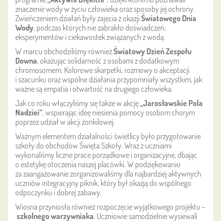
znaczenie wody w życiu człowieka oraz sposoby jej ochrony.
Zwieńczeniem działań były zajęcia z okazji
Światowego Dnia
Wody
, podczas których nie zabrakło doświadczeń,
eksperymentów i ciekawostek związanych z wodą.
W marcu obchodziliśmy również
Światowy Dzień Zespołu
Downa
, okazując solidarność z osobami z dodatkowym
chromosomem. Kolorowe skarpetki, rozmowy o akceptacji
i szacunku oraz wspólne działania przypomniały wszystkim, jak
ważne są empatia i otwartość na drugiego człowieka.
Jak co roku włączyliśmy się także w akcję
„Jarosławskie Pola
Nadziei”
, wspierając ideę niesienia pomocy osobom chorym
poprzez udział w akcji żonkilowej.
Ważnym elementem działalności świetlicy było przygotowanie
szkoły do obchodów Święta Szkoły. Wraz z uczniami
wykonaliśmy liczne prace porządkowe i organizacyjne, dbając
o estetykę otoczenia naszej placówki. W podziękowaniu
za zaangażowanie zorganizowaliśmy dla najbardziej aktywnych
uczniów integracyjny piknik, który był okazją do wspólnego
odpoczynku i dobrej zabawy.
Wiosna przyniosła również rozpoczęcie wyjątkowego projektu –
szkolnego warzywniaka
. Uczniowie samodzielnie wysiewali