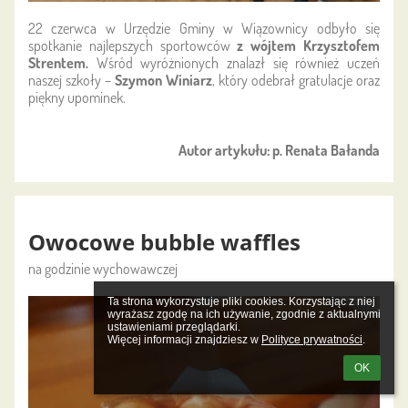
22 czerwca w Urzędzie Gminy w Wiązownicy odbyło się
spotkanie najlepszych sportowców
z wójtem Krzysztofem
Strentem.
Wśród wyróżnionych znalazł się również uczeń
naszej szkoły –
Szymon Winiarz
, który odebrał gratulacje oraz
piękny upominek.
Autor artykułu: p. Renata Bałanda
Owocowe bubble waffles
na godzinie wychowawczej
Ta strona wykorzystuje pliki cookies. Korzystając z niej 
wyrażasz zgodę na ich używanie, zgodnie z aktualnymi 
ustawieniami przeglądarki.

Więcej informacji znajdziesz w 
Polityce prywatności
.
OK