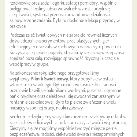
rzodkiewkę oraz sadzili ogórki, sałatę i pomidory. Wspólnie
pielęgnowali rośliny, obserwowali ich wzrost i uczyli się
cierpliwości, systematyczności oraz odpowiedzialności
za powierzone zadania. Była to doskonała lekcja przyrody w
praktyce.
Podczas zajęć świetlicowych nie zabrakło również licznych
doświadczeń, eksperymentów, prac plastycznych, gier
edukacyjnych oraz zabaw ruchowych na świeżym powietrzu.
Korzystając z pięknej pogody, staraliśmy się jak najwięcej czasu
spędzać poza salą, rozwijając sprawność fizyczną i ucząc się
współpracy w grupie.
Na zakończenie roku szkolnego przygotowaliśmy
wyjątkowy
Piknik Świetlicowy
, który odbył się w ostatni
wtorek roku szkolnego. Było mnóstwo uśmiechu i radości –
uczniowie bawili się balonikami wodnymi, puszczali ogromne
bańki mydlane oraz delektowali się owocami zanurzanymi w
fontannie czekoladowej. Było to piękne zwieńczenie wielu
miesięcy wspólnej pracy, nauki i zabawy.
Serdecznie dziękujemy wszystkim uczniom za aktywny udział w
zajęciach świetlicowych, a rodzicom za życzliwość i współpracę.
Cieszymy się, że mogliśmy wspólnie tworzyć miejsce pełne
bezpieczeństwa, radości, ciekawości świata i niezapomnianych