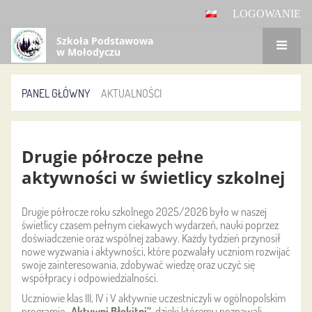
LOGOWANIE
Szkoła Podstawowa
w Mołodyczu
PANEL GŁÓWNY
AKTUALNOŚCI
Aktualności
Drugie półrocze pełne
aktywności w świetlicy szkolnej
Drugie półrocze roku szkolnego 2025/2026 było w naszej
świetlicy czasem pełnym ciekawych wydarzeń, nauki poprzez
doświadczenie oraz wspólnej zabawy. Każdy tydzień przynosił
nowe wyzwania i aktywności, które pozwalały uczniom rozwijać
swoje zainteresowania, zdobywać wiedzę oraz uczyć się
współpracy i odpowiedzialności.
Uczniowie klas III, IV i V aktywnie uczestniczyli w ogólnopolskim
programie
„Aktywni Błękitni”
, dzięki któremu poznawali