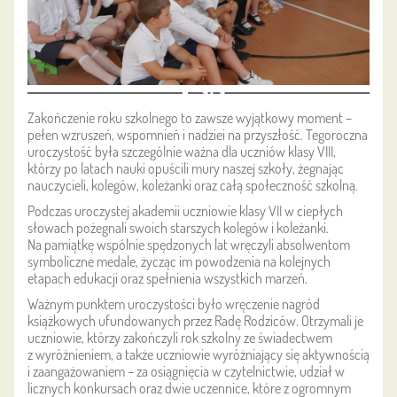
151
Zakończenie roku szkolnego to zawsze wyjątkowy moment –
pełen wzruszeń, wspomnień i nadziei na przyszłość. Tegoroczna
uroczystość była szczególnie ważna dla uczniów klasy VIII,
którzy po latach nauki opuścili mury naszej szkoły, żegnając
nauczycieli, kolegów, koleżanki oraz całą społeczność szkolną.
Podczas uroczystej akademii uczniowie klasy VII w ciepłych
słowach pożegnali swoich starszych kolegów i koleżanki.
Na pamiątkę wspólnie spędzonych lat wręczyli absolwentom
symboliczne medale, życząc im powodzenia na kolejnych
etapach edukacji oraz spełnienia wszystkich marzeń.
Ważnym punktem uroczystości było wręczenie nagród
książkowych ufundowanych przez Radę Rodziców. Otrzymali je
uczniowie, którzy zakończyli rok szkolny ze świadectwem
z wyróżnieniem, a także uczniowie wyróżniający się aktywnością
i zaangażowaniem – za osiągnięcia w czytelnictwie, udział w
licznych konkursach oraz dwie uczennice, które z ogromnym