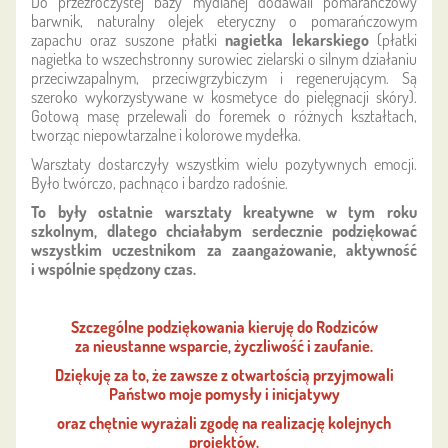
Do przezroczystej bazy mydlanej dodawali pomarańczowy
barwnik, naturalny olejek eteryczny o pomarańczowym
zapachu oraz suszone płatki
nagietka lekarskiego
(p
łatki
nagietka to wszechstronny surowiec zielarski o
silnym działaniu
przeciwzapalnym, przeciwgrzybiczym i regenerującym
. Są
szeroko wykorzystywane w kosmetyce do pielęgnacji skóry)
.
Gotową masę przelewali do foremek o różnych kształtach,
tworząc niepowtarzalne i kolorowe mydełka.
Warsztaty dostarczyły wszystkim wielu pozytywnych emocji.
Było twórczo, pachnąco i bardzo radośnie.
To były ostatnie warsztaty kreatywne w tym roku
szkolnym, dlatego chciałabym serdecznie podziękować
wszystkim uczestnikom za zaangażowanie, aktywność
i wspólnie spędzony czas.
Szczególne podziękowania kieruję do Rodziców
za nieustanne wsparcie, życzliwość i zaufanie.
Dziękuję za to, że zawsze z otwartością przyjmowali
Państwo moje pomysły i inicjatywy
oraz chętnie wyrażali zgodę na realizację kolejnych
projektów.