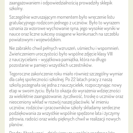
zaangażowaniem i odpowiedzialnością prowadziły sklepik
szkolny.
Szczególnie wzruszającym momentem było wręczenie listu
gratulacyjnego rodzicom jednego z uczniów. Było to wyrazem
uznania za wzorowe wychowanie syna, jego wysokie wyniki w
nauce oraz liczne sukcesy osiągane w konkursach na szczeblu
powiatowym i wojewódzkim.
Nie zabrakło chwil pełnych wzruszeń, uśmiechu i wspomnień.
Zwieńczeniem uroczystości było wspólne zdjęcie klasy VIII
z nauczycielami – wyjątkowa pamiątka, która na długo
pozostanie w pamięci wszystkich uczestników.
Tegoroczne zakończenie roku miało również szczególny wymiar
dla całej społeczności szkolnej. Po 22 latach pracy z naszą
szkołą pożegnała się jedna z nauczycielek, rozpoczynając nowy
etap w swoim życiu. Była to okazja do wyrażenia wdzięczności
za wieloletnie zaangażowanie, życzliwość, troskę o uczniów oraz
nieoceniony wkład w rozwój naszej placówki. W imieniu
uczniów, rodziców i pracowników szkoły składamy serdeczne
podziękowania za wszystkie wspólnie spędzone lata i życzymy
zdrowia, radości oraz wielu pięknych chwil w realizacji nowych
planów.
Drodzy Absolwenci – dziękujemy za wspólnie spędzone lata.