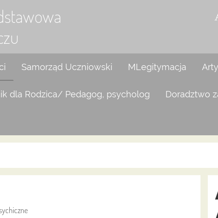
odstawowa
czu
ci
Samorząd Uczniowski
MLegitymacja
Art
ik dla Rodzica/ Pedagog, psycholog
Doradztwo 
psychiczne