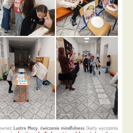
również
Lustro Mocy
,
ćwiczenia mindfulness
(karty wyciszenia