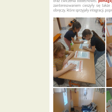
oraz ćwiczenia oddechowe),
pomagają
zainteresowaniem cieszyły się także
obręczy, które sprzyjały integracji, p