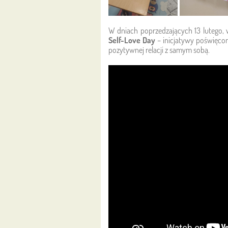
W dniach poprzedzających 13 lutego, 
Self-Love Day
– inicjatywy poświęco
pozytywnej relacji z samym sobą.