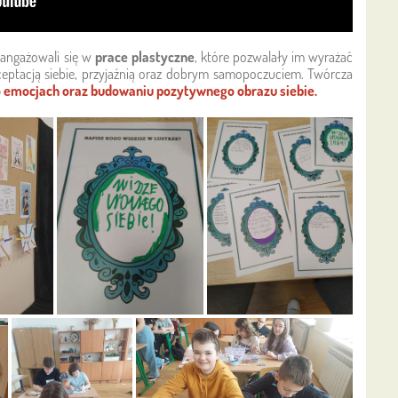
angażowali się w
prace plastyczne
, które pozwalały im wyrażać
kceptacją siebie, przyjaźnią oraz dobrym samopoczuciem. Twórcza
 emocjach oraz budowaniu pozytywnego obrazu siebie.