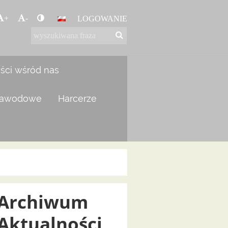
+
-
LOGOWANIE
yści wśród nas
zawodowe
Harcerze
Archiwum
Aktualności