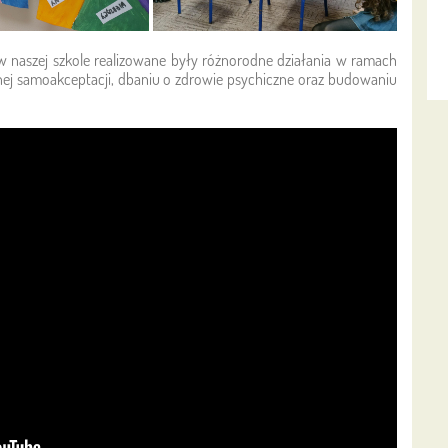
w naszej szkole realizowane były różnorodne działania w ramach
nej samoakceptacji, dbaniu o zdrowie psychiczne oraz budowaniu