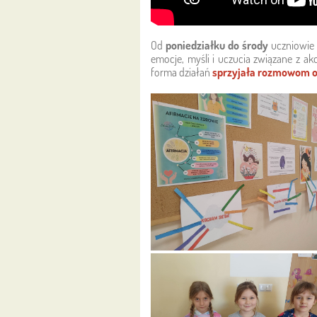
Od
poniedziałku do środy
uczniowie 
emocje, myśli i uczucia związane z a
forma działań
sprzyjała rozmowom o