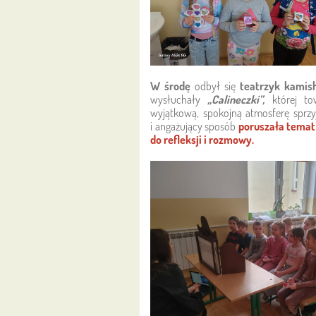
W środę
odbył się
teatrzyk kamis
wysłuchały
„Calineczki”,
której tow
wyjątkową, spokojną atmosferę sprzyj
i angażujący sposób
poruszała temat e
do refleksji i rozmowy.