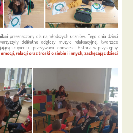
hibai
przeznaczony dla najmłodszych uczniów. Tego dnia dzieci
arzyszyły delikatne odgłosy muzyki relaksacyjnej, tworzące
ającą skupieniu i przeżywaniu opowieści. Historia w przystępny
mocji, relacji oraz troski o siebie i innych, zachęcając dzieci