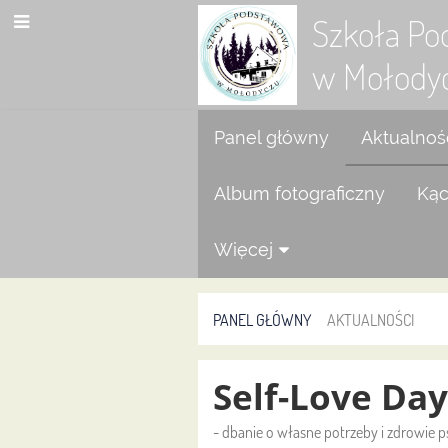
Szkoła P
w Mołody
Panel główny
Aktualnoś
Album fotograficzny
Kąc
Więcej
PANEL GŁÓWNY
AKTUALNOŚCI
Aktualności
Self-Love Day
- dbanie o własne potrzeby i zdrowie 