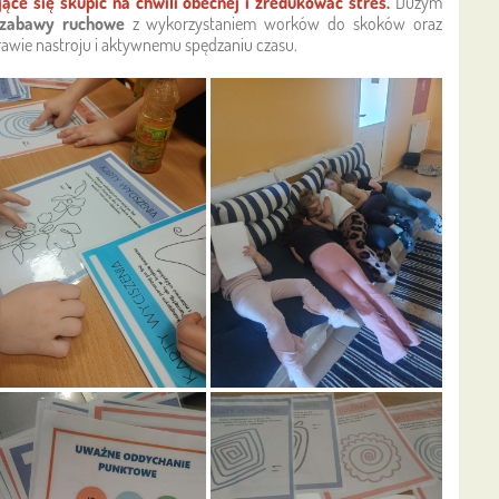
ce się skupić na chwili obecnej i zredukować stres.
Dużym
zabawy ruchowe
z wykorzystaniem worków do skoków oraz
oprawie nastroju i aktywnemu spędzaniu czasu.