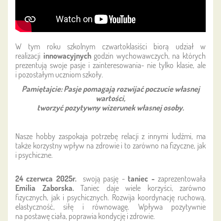
W tym roku szkolnym czwartoklasiści biorą udział w
realizacji
innowacyjnych
godzin wychowawczych, na których
prezentują swoje pasje i zainteresowania- nie tylko klasie, ale
i pozostałym uczniom szkoły.
Pamiętajcie: Pasje pomagają rozwijać poczucie własnej
wartości,
tworzyć pozytywny wizerunek własnej osoby.
Nasze hobby zaspokaja potrzebę relacji z innymi ludźmi, ma
także korzystny wpływ na zdrowie i to zarówno na fizyczne, jak
i psychiczne.
24 czerwca 2025r.
swoją pasję -
taniec -
zaprezentowała
Emilia Zaborska.
Taniec daje wiele korzyści, zarówno
fizycznych, jak i psychicznych.
Rozwija koordynację ruchową,
elastyczność, siłę i równowagę.
Wpływa pozytywnie
na postawę ciała, poprawia kondycję i zdrowie.