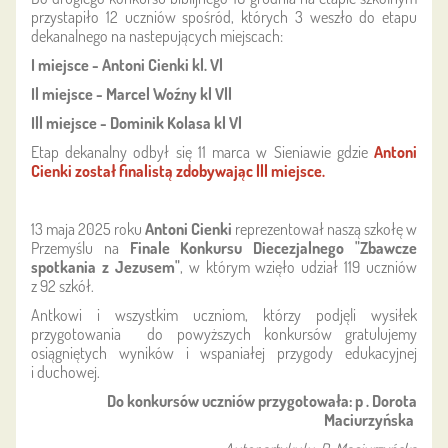
przystapiło 12 uczniów spośród, których 3 weszło do etapu
dekanalnego na nastepujących miejscach:
I miejsce - Antoni Cienki kl. Vl
Il miejsce - Marcel Woźny kl Vll
Ill miejsce - Dominik Kolasa kl Vl
Etap dekanalny odbył się 11 marca w Sieniawie gdzie
Antoni
Cienki został finalistą zdobywając lll miejsce.
13 maja 2025 roku
Antoni Cienki
reprezentował naszą szkołę w
Przemyślu na
Finale Konkursu Diecezjalnego "Zbawcze
spotkania z Jezusem"
, w którym wzięło udział 119 uczniów
z 92 szkół.
Antkowi i wszystkim uczniom, którzy podjęli wysiłek
przygotowania do powyższych konkursów gratulujemy
osiągniętych wyników i wspaniałej przygody edukacyjnej
i duchowej.
Do konkursów uczniów przygotowała: p . Dorota
Maciurzyńska