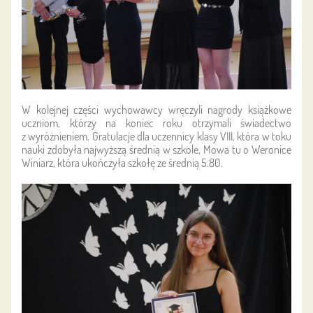
W kolejnej części wychowawcy wręczyli nagrody książkowe
uczniom, którzy na koniec roku otrzymali świadectwo
z wyróżnieniem. Gratulacje dla uczennicy klasy VIII, która w toku
nauki zdobyła najwyższą średnią w szkole, Mowa tu o Weronice
Winiarz, która ukończyła szkołę ze średnią 5.80.