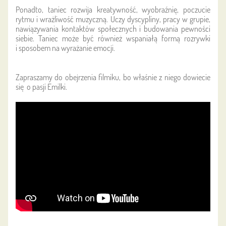
Ponadto, taniec rozwija kreatywność, wyobraźnię, poczucie
rytmu i wrażliwość muzyczną.
Uczy dyscypliny, pracy w grupie,
nawiązywania kontaktów społecznych i budowania pewności
siebie.
Taniec może być również wspaniałą formą rozrywki
i sposobem na wyrażanie emocji.
Zapraszamy do obejrzenia filmiku, bo właśnie z niego dowiecie
się o pasji Emilki.