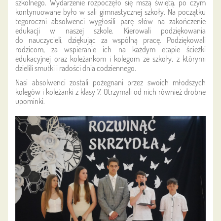
szkolnego. Wydarzenie rozpoczęło się mszą świętą, po czym
kontynuowane było w sali gimnastycznej szkoły. Na początku
tegoroczni absolwenci wygłosili parę słów na zakończenie
edukacji w naszej szkole. Kierowali podziękowania
do nauczycieli, dziękując za wspólną pracę. Podziękowali
rodzicom, za wspieranie ich na każdym etapie ścieżki
edukacyjnej oraz koleżankom i kolegom ze szkoły, z którymi
dzielili smutki i radości dnia codziennego.
Nasi absolwenci zostali pożegnani przez swoich młodszych
kolegów i koleżanki z klasy 7. Otrzymali od nich również drobne
upominki.