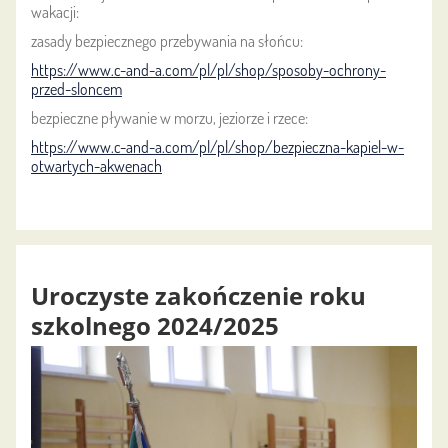
wakacji:
zasady bezpiecznego przebywania na słońcu:
https://www.c-and-a.com/pl/pl/shop/sposoby-ochrony-
przed-sloncem
bezpieczne pływanie w morzu, jeziorze i rzece:
https://www.c-and-a.com/pl/pl/shop/bezpieczna-kapiel-w-
otwartych-akwenach
Uroczyste zakończenie roku
szkolnego 2024/2025