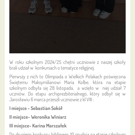
W roku szkolnym 2024/25 chętni uczniowie z naszej szkoły
brali udział w konkursach o tematyce religijnej.
Pierwszy z nich to Olimpiada o Wielkich Polakach poświęcona
Świętemu Maksymilianowi Maria Kolbe, która na etapie
szkolnym odbyła się 28 listopada, a wzięło w niej udział 7
uczniów. Do etapu archiprezbiterialnego, który odbył się w
Jarosławiu 6 marca przeszli uczniowie z kl VIII :
I miejsce - Sebastian Sokół
II miejsce- Weronika Winiarz
III miejsce- Karina Marszałek
Do drugiego konkursu biblijnego 10 grudnia na etapie szkolnym