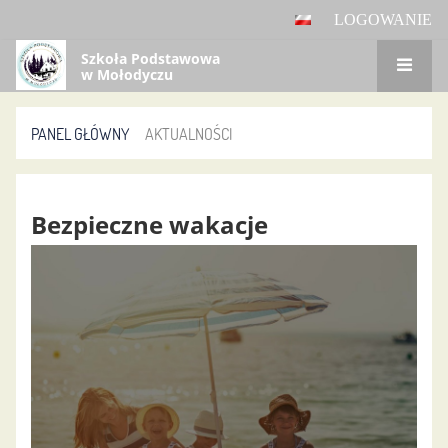
LOGOWANIE
Szkoła Podstawowa
w Mołodyczu
PANEL GŁÓWNY
AKTUALNOŚCI
Aktualności
Bezpieczne wakacje