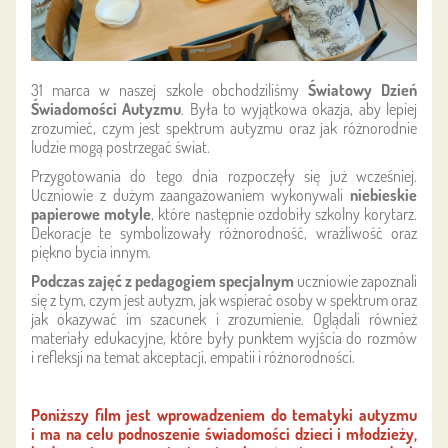
31 marca w naszej szkole obchodziliśmy
Światowy Dzień
Świadomości Autyzmu
. Była to wyjątkowa okazja, aby lepiej
zrozumieć, czym jest spektrum autyzmu oraz jak różnorodnie
ludzie mogą postrzegać świat.
Przygotowania do tego dnia rozpoczęły się już wcześniej.
Uczniowie z dużym zaangażowaniem wykonywali
niebieskie
papierowe motyle
, które następnie ozdobiły szkolny korytarz.
Dekoracje te symbolizowały różnorodność, wrażliwość oraz
piękno bycia innym.
Podczas zajęć z pedagogiem specjalnym
uczniowie zapoznali
się z tym, czym jest autyzm, jak wspierać osoby w spektrum oraz
jak okazywać im szacunek i zrozumienie. Oglądali również
materiały edukacyjne, które były punktem wyjścia do rozmów
i refleksji na temat akceptacji, empatii i różnorodności.
Poniższy film jest wprowadzeniem do tematyki autyzmu
i ma na celu podnoszenie świadomości dzieci i młodzieży,