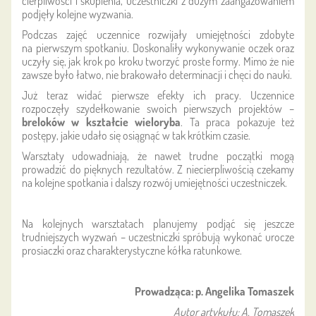
cierpliwości i skupienia, uczestniczki z dużym zaangażowaniem
podjęły kolejne wyzwania.
Podczas zajęć uczennice rozwijały umiejętności zdobyte
na pierwszym spotkaniu. Doskonaliły wykonywanie oczek oraz
uczyły się, jak krok po kroku tworzyć proste formy. Mimo że nie
zawsze było łatwo, nie brakowało determinacji i chęci do nauki.
Już teraz widać pierwsze efekty ich pracy. Uczennice
rozpoczęły szydełkowanie swoich pierwszych projektów –
breloków w kształcie wieloryba
. Ta praca pokazuje też
postępy, jakie udało się osiągnąć w tak krótkim czasie.
Warsztaty udowadniają, że nawet trudne początki mogą
prowadzić do pięknych rezultatów. Z niecierpliwością czekamy
na kolejne spotkania i dalszy rozwój umiejętności uczestniczek.
Na kolejnych warsztatach planujemy podjąć się jeszcze
trudniejszych wyzwań – uczestniczki spróbują wykonać urocze
prosiaczki oraz charakterystyczne kółka ratunkowe.
Prowadząca: p. Angelika Tomaszek
Autor artykułu: A. Tomaszek