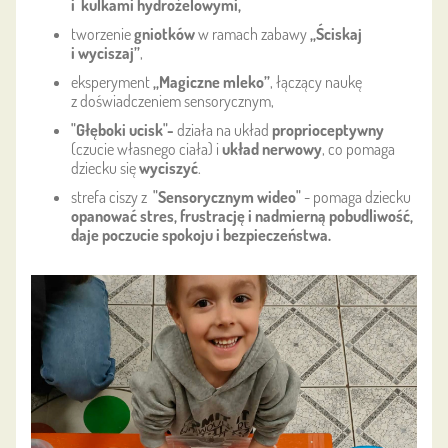
i
kulkami hydrożelowymi,
tworzenie
gniotków
w ramach zabawy
„Ściskaj
i wyciszaj”
,
eksperyment
„Magiczne mleko”
, łączący naukę
z doświadczeniem sensorycznym,
"Głęboki ucisk"-
działa na układ
proprioceptywny
(czucie własnego ciała) i
układ nerwowy
, co pomaga
dziecku się
wyciszyć
.
strefa ciszy z
"Sensorycznym wideo"
- pomaga dziecku
opanować stres, frustrację i nadmierną pobudliwość,
daje poczucie spokoju i bezpieczeństwa.