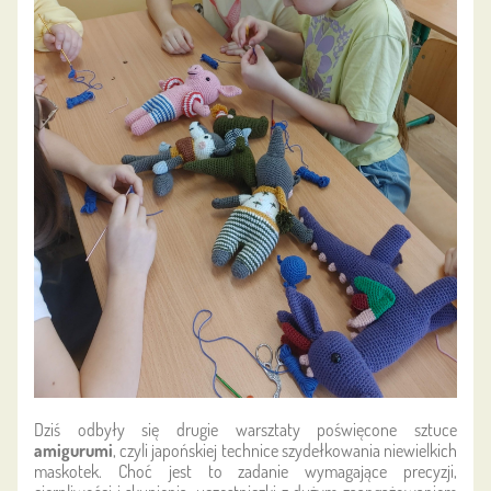
Dziś odbyły się drugie warsztaty poświęcone sztuce
amigurumi
, czyli japońskiej technice szydełkowania niewielkich
maskotek. Choć jest to zadanie wymagające precyzji,