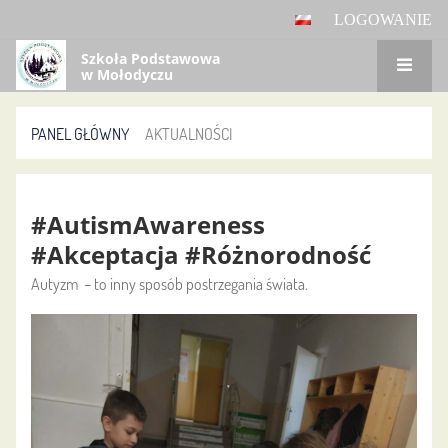
LOGOWANIE
Szkoła Podstawowa
w Mołodyczu
PANEL GŁÓWNY
AKTUALNOŚCI
Aktualności
#AutismAwareness
#Akceptacja #Różnorodność
Autyzm – to inny sposób postrzegania świata.