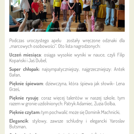
Podczas uroczystego apelu zostały wręczone odznaki dla
„marcowych osobowości”. Oto lista nagrodzonych:
Uczeń miesiąca
: osiąga wysokie wyniki w nauce, czyli Filip
Kopański i Jaś Dubel,
Super chłopak:
najsympatyczniejszy, najgrzeczniejszy: Antek
Gałan,
Pięknie śpiewam
: dziewczyna, która śpiewa jak słowik- Lena
Grześ,
Pięknie rysuję
: coraz więcej talentów w naszej szkole, tym
razem w gronie uzdolnionych: Patryk Adamiec, Zuzia Golba,
Pięknie czytam:
tym pochwalić może się Dominik Machnicki,
Elegancik
: stylowy, zawsze schludny i elegancki Yaroslav
Butsman,