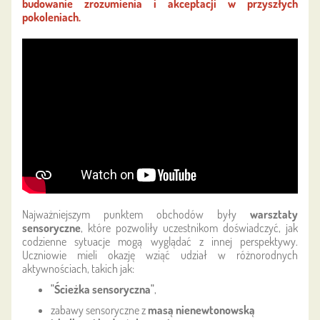
budowanie zrozumienia i akceptacji w przyszłych
pokoleniach.
Najważniejszym punktem obchodów były
warsztaty
sensoryczne
, które pozwoliły uczestnikom doświadczyć, jak
codzienne sytuacje mogą wyglądać z innej perspektywy.
Uczniowie mieli okazję wziąć udział w różnorodnych
aktywnościach, takich jak:
"Ścieżka sensoryczna"
,
zabawy sensoryczne z
masą nienewtonowską