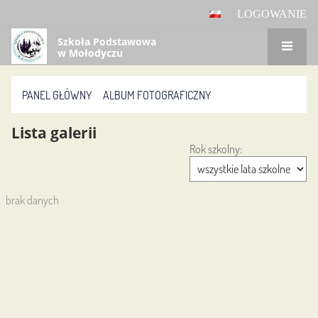
LOGOWANIE
Szkoła Podstawowa
w Mołodyczu
PANEL GŁÓWNY
ALBUM FOTOGRAFICZNY
Album
Lista galerii
Rok szkolny:
fotograficzny
brak danych