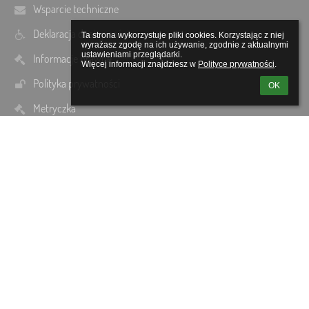
Wsparcie techniczne
Deklaracja dostępności
Ta strona wykorzystuje pliki cookies. Korzystając z niej 
wyrażasz zgodę na ich używanie, zgodnie z aktualnymi 
ustawieniami przeglądarki.

Informacje prawne
Więcej informacji znajdziesz w 
Polityce prywatności
.
Polityka prywatności
OK
Metryczka
Mapa strony
O nas
Kontakt
Aktualności
Kontakty
Szkoła Podstawowa w Mołodyczu
szkola_molodycz@o2.pl