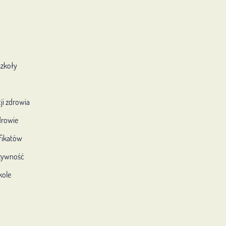
szkoły
ji zdrowia
drowie
fikatów
 żywność
kole