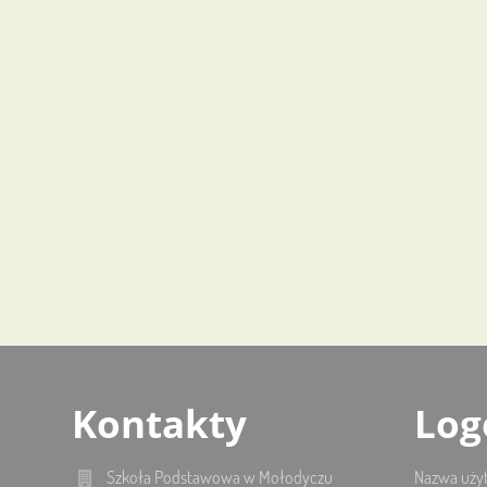
Kontakty
Log
Szkoła Podstawowa w Mołodyczu
Nazwa uży