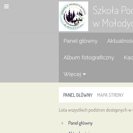
Szkoła P
w Mołody
Panel główny
Aktualnoś
Album fotograficzny
Kąc
Więcej
PANEL GŁÓWNY
MAPA STRONY
Mapa
Lista wszystkich podstron dostępnych w 
Panel główny
strony