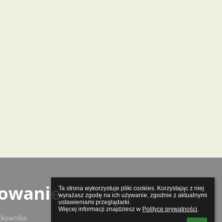
owanie
Ta strona wykorzystuje pliki cookies. Korzystając z niej 
wyrażasz zgodę na ich używanie, zgodnie z aktualnymi 
ustawieniami przeglądarki.

Więcej informacji znajdziesz w 
Polityce prywatności
.
tkownika: