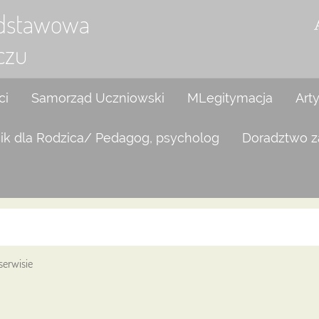
odstawowa
czu
ci
Samorząd Uczniowski
MLegitymacja
Art
ik dla Rodzica/ Pedagog, psycholog
Doradztwo 
serwisie