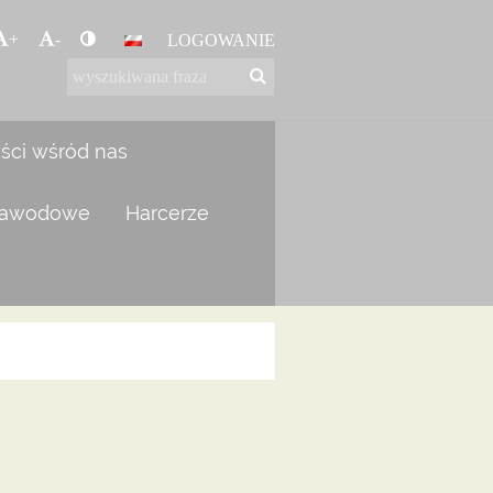
+
-
LOGOWANIE
yści wśród nas
zawodowe
Harcerze