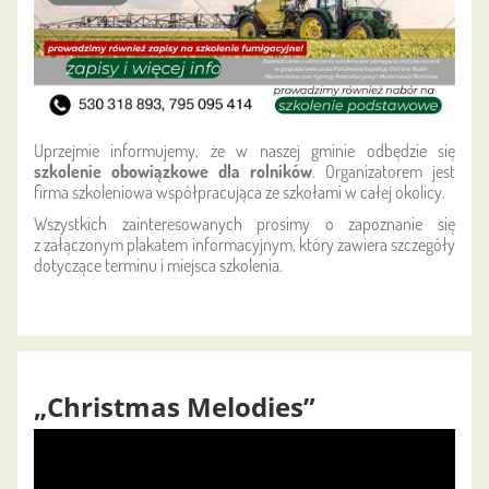
Uprzejmie informujemy, że w naszej gminie odbędzie się
szkolenie obowiązkowe dla rolników
. Organizatorem jest
firma szkoleniowa współpracująca ze szkołami w całej okolicy.
Wszystkich zainteresowanych prosimy o zapoznanie się
z załączonym plakatem informacyjnym, który zawiera szczegóły
dotyczące terminu i miejsca szkolenia.
„Christmas Melodies”