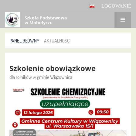
LOGOWANIE
Szkoła Podstawowa
w Mołodyczu
PANEL GŁÓWNY
AKTUALNOŚCI
Aktualności
Szkolenie obowiązkowe
dla rolników w gminie Wiązownica