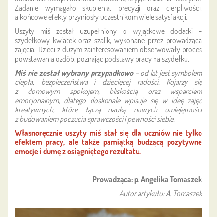
Zadanie wymagało skupienia, precyzji oraz cierpliwości,
a końcowe efekty przyniosły uczestnikom wiele satysfakcji.
Uszyty miś został uzupełniony o wyjątkowe dodatki –
szydełkowy kwiatek oraz szalik, wykonane przez prowadzącą
zajęcia. Dzieci z dużym zainteresowaniem obserwowały proces
powstawania ozdób, poznając podstawy pracy na szydełku.
Miś nie został wybrany przypadkowo
– od lat jest symbolem
ciepła, bezpieczeństwa i dziecięcej radości. Kojarzy się
z domowym spokojem, bliskością oraz wsparciem
emocjonalnym, dlatego doskonale wpisuje się w ideę zajęć
kreatywnych, które łączą naukę nowych umiejętności
z budowaniem poczucia sprawczości i pewności siebie.
Własnoręcznie uszyty miś stał się dla uczniów nie tylko
efektem pracy, ale także pamiątką budzącą pozytywne
emocje i dumę z osiągniętego rezultatu.
Prowadząca: p. Angelika Tomaszek
Autor artykułu: A. Tomaszek