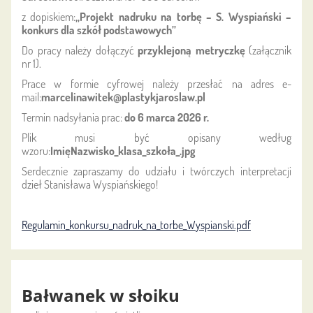
z dopiskiem:
„Projekt nadruku na torbę – S. Wyspiański –
konkurs dla szkół podstawowych”
Do pracy należy dołączyć
przyklejoną metryczkę
(załącznik
nr 1).
Prace w formie cyfrowej należy przesłać na adres e-
mail:
marcelinawitek@plastykjaroslaw.pl
Termin nadsyłania prac:
do 6 marca 2026 r.
Plik musi być opisany według
wzoru:
ImięNazwisko_klasa_szkoła_.jpg
Serdecznie zapraszamy do udziału i twórczych interpretacji
dzieł Stanisława Wyspiańskiego!
Regulamin_konkursu_nadruk_na_torbe_Wyspianski.pdf
Bałwanek w słoiku