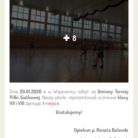
8
Dnia
20.01.2026 r.
w Wiązownicy odbył się
Gminny Turniej
Piłki Siatkowej
. Naszą szkołę reprezentowali uczniowie
klasy
VII i VIII
zajmując
II miejsce.
Gratulujemy!
Opiekun: p. Renata Bałanda