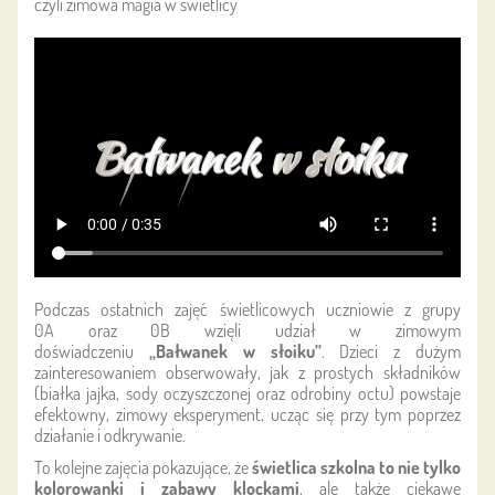
czyli zimowa magia w świetlicy
Podczas ostatnich zajęć świetlicowych uczniowie z grupy
0A oraz 0B wzięli udział w zimowym
doświadczeniu
„Bałwanek w słoiku”
. Dzieci z dużym
zainteresowaniem obserwowały, jak z prostych składników
(białka jajka, sody oczyszczonej oraz odrobiny octu) powstaje
efektowny, zimowy eksperyment, ucząc się przy tym poprzez
działanie i odkrywanie.
To kolejne zajęcia pokazujące, że
świetlica szkolna to nie tylko
kolorowanki i zabawy klockami
, ale także ciekawe