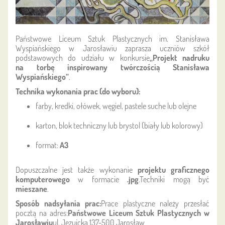
Państwowe Liceum Sztuk Plastycznych im. Stanisława
Wyspiańskiego w Jarosławiu zaprasza uczniów szkół
podstawowych do udziału w konkursie
„Projekt nadruku
na torbę inspirowany twórczością Stanisława
Wyspiańskiego”
.
Technika wykonania prac (do wyboru):
farby, kredki, ołówek, węgiel, pastele suche lub olejne
karton, blok techniczny lub brystol (biały lub kolorowy)
format:
A3
Dopuszczalne jest także wykonanie
projektu graficznego
komputerowego
w formacie
.jpg
.Techniki mogą być
mieszane
.
Sposób nadsyłania prac:
Prace plastyczne należy przesłać
pocztą na adres:
Państwowe Liceum Sztuk Plastycznych w
Jarosławiu
ul. Jezuicka 137-500 Jarosław