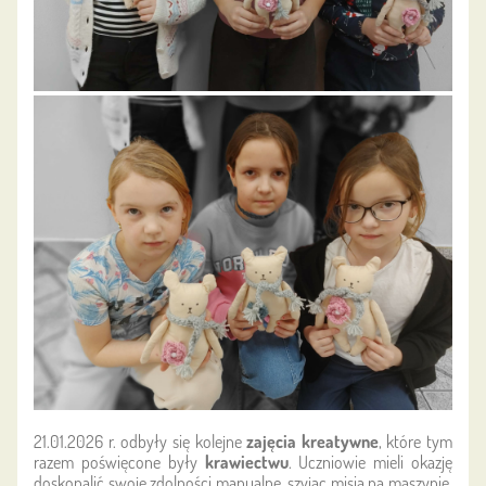
21.01.2026 r. odbyły się kolejne
zajęcia kreatywne
, które tym
razem poświęcone były
krawiectwu
. Uczniowie mieli okazję
doskonalić swoje zdolności manualne, szyjąc misia na maszynie.