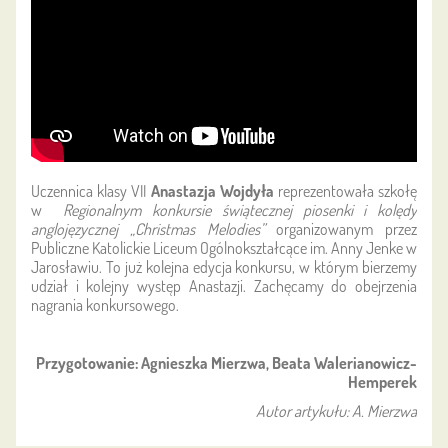
Uczennica klasy VII
Anastazja Wojdyła
reprezentowała szkołę
w
Regionalnym konkursie świątecznej piosenki i kolędy
anglojęzycznej „Christmas Melodies”
organizowanym przez
Publiczne Katolickie Liceum Ogólnokształcące im. Anny Jenke w
Jarosławiu. To już kolejna edycja konkursu, w którym bierzemy
udział i kolejny występ Anastazji. Zachęcamy do obejrzenia
nagrania konkursowego.
Przygotowanie: Agnieszka Mierzwa, Beata Walerianowicz-
Hemperek
Autor artykułu: A. Mierzwa