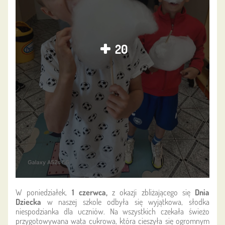
20
W poniedziałek,
1 czerwca,
z okazji zbliżającego się
Dnia
Dziecka
w naszej szkole odbyła się wyjątkowa, słodka
niespodzianka dla uczniów. Na wszystkich czekała świeżo
przygotowywana wata cukrowa, która cieszyła się ogromnym