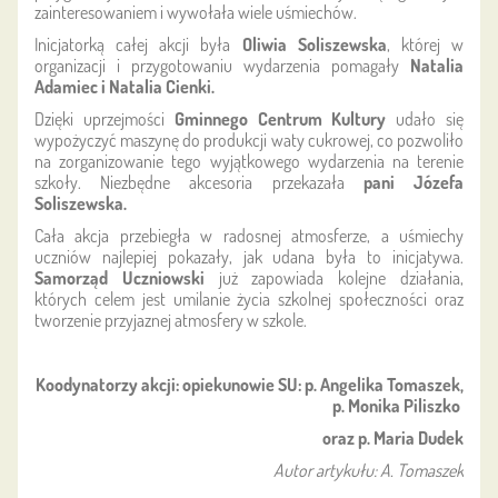
zainteresowaniem i wywołała wiele uśmiechów.
Inicjatorką całej akcji była
Oliwia Soliszewska
, której w
organizacji i przygotowaniu wydarzenia pomagały
Natalia
Adamiec i Natalia Cienki.
Dzięki uprzejmości
Gminnego Centrum Kultury
udało się
wypożyczyć maszynę do produkcji waty cukrowej, co pozwoliło
na zorganizowanie tego wyjątkowego wydarzenia na terenie
szkoły. Niezbędne akcesoria przekazała
pani Józefa
Soliszewska.
Cała akcja przebiegła w radosnej atmosferze, a uśmiechy
uczniów najlepiej pokazały, jak udana była to inicjatywa.
Samorząd Uczniowski
już zapowiada kolejne działania,
których celem jest umilanie życia szkolnej społeczności oraz
tworzenie przyjaznej atmosfery w szkole.
Koodynatorzy akcji: opiekunowie SU: p. Angelika Tomaszek,
p. Monika Piliszko
oraz p. Maria Dudek
Autor artykułu: A. Tomaszek