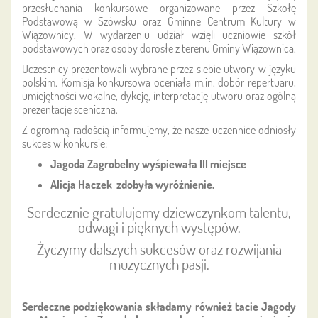
przesłuchania konkursowe organizowane przez Szkołę
Podstawową w Szówsku oraz Gminne Centrum Kultury w
Wiązownicy. W wydarzeniu udział wzięli uczniowie szkół
podstawowych oraz osoby dorosłe z terenu Gminy Wiązownica.
Uczestnicy prezentowali wybrane przez siebie utwory w języku
polskim. Komisja konkursowa oceniała m.in. dobór repertuaru,
umiejętności wokalne, dykcję, interpretację utworu oraz ogólną
prezentację sceniczną.
Z ogromną radością informujemy, że nasze uczennice odniosły
sukces w konkursie:
Jagoda Zagrobelny wyśpiewała III miejsce
Alicja Haczek
zdobyła wyróżnienie
.
Serdecznie gratulujemy dziewczynkom talentu,
odwagi i pięknych występów.
Życzymy dalszych sukcesów oraz rozwijania
muzycznych pasji.
Serdeczne podziękowania składamy również tacie Jagody