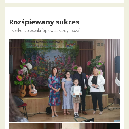
Rozśpiewany sukces
- konkurs piosenki "Śpiewać każdy może"