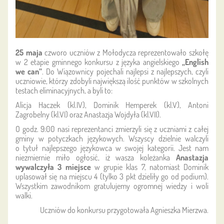
25 maja
czworo uczniów z Mołodycza reprezentowało szkołę
w 2 etapie gminnego konkursu z języka angielskiego
„English
we can”
. Do Wiązownicy pojechali najlepsi z najlepszych, czyli
uczniowie, którzy zdobyli największą ilość punktów w szkolnych
testach eliminacyjnych, a byli to:
Alicja Haczek (kl.IV), Dominik Hemperek (kl.V), Antoni
Zagrobelny (kl.VI) oraz Anastazja Wojdyła (kl.VII).
O godz. 9:00 nasi reprezentanci zmierzyli się z uczniami z całej
gminy w potyczkach językowych. Wszyscy dzielnie walczyli
o tytuł najlepszego językowca w swojej kategorii. Jest nam
niezmiernie miło ogłosić, iż wasza koleżanka
Anastazja
wywalczyła 3 miejsce
w grupie klas 7, natomiast Dominik
uplasował się na miejscu 4 (tylko 3 pkt dzieliły go od podium).
Wszystkim zawodnikom gratulujemy ogromnej wiedzy i woli
walki.
Uczniów do konkursu przygotowała Agnieszka Mierzwa.