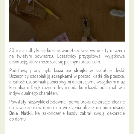
20 maja odbyły się kolejne warsztaty kreatywne - tym razem
na świeżym powietrzu. Uczestnicy przygotowali wyjątkową
dekorację, która może stać się pięknym prezentem.
Podstawą pracy była
baza ze sklejki
w kształcie deski.
Uczestnicy ozdabiali ją
scrapkami
w postaci klatki dla ptaszka,
a całość uzupełniali papierowymi dekoracjami, wstążkami oraz
koronkami. Dzięki różnorodnym dodatkom każda praca nabrała
indywidualnego charakteru.
Powstały niezwykle efektowne i pełne uroku dekoracje, idealne
do zawieszenia w domu lub wręczenia bliskiej osobie
z okazji
Dnia Matki.
Na zakończenie każdy zabrał swoją dekorację
do domu.