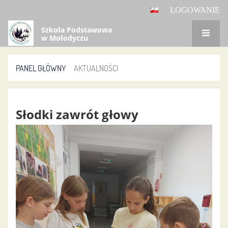
LOGOWANIE
Szkoła Podstawowa
w Mołodyczu
PANEL GŁÓWNY
AKTUALNOŚCI
Aktualności
Słodki zawrót głowy