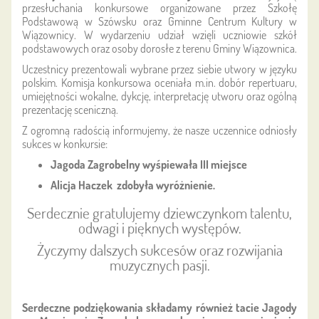
przesłuchania konkursowe organizowane przez Szkołę
Podstawową w Szówsku oraz Gminne Centrum Kultury w
Wiązownicy. W wydarzeniu udział wzięli uczniowie szkół
podstawowych oraz osoby dorosłe z terenu Gminy Wiązownica.
Uczestnicy prezentowali wybrane przez siebie utwory w języku
polskim. Komisja konkursowa oceniała m.in. dobór repertuaru,
umiejętności wokalne, dykcję, interpretację utworu oraz ogólną
prezentację sceniczną.
Z ogromną radością informujemy, że nasze uczennice odniosły
sukces w konkursie:
Jagoda Zagrobelny wyśpiewała III miejsce
Alicja Haczek
zdobyła wyróżnienie
.
Serdecznie gratulujemy dziewczynkom talentu,
odwagi i pięknych występów.
Życzymy dalszych sukcesów oraz rozwijania
muzycznych pasji.
Serdeczne podziękowania składamy również tacie Jagody