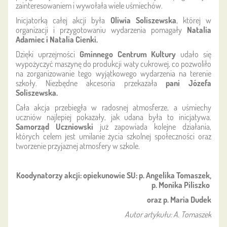
zainteresowaniem i wywołała wiele uśmiechów.
Inicjatorką całej akcji była
Oliwia Soliszewska
, której w
organizacji i przygotowaniu wydarzenia pomagały
Natalia
Adamiec i Natalia Cienki.
Dzięki uprzejmości
Gminnego Centrum Kultury
udało się
wypożyczyć maszynę do produkcji waty cukrowej, co pozwoliło
na zorganizowanie tego wyjątkowego wydarzenia na terenie
szkoły. Niezbędne akcesoria przekazała
pani Józefa
Soliszewska.
Cała akcja przebiegła w radosnej atmosferze, a uśmiechy
uczniów najlepiej pokazały, jak udana była to inicjatywa.
Samorząd Uczniowski
już zapowiada kolejne działania,
których celem jest umilanie życia szkolnej społeczności oraz
tworzenie przyjaznej atmosfery w szkole.
Koodynatorzy akcji: opiekunowie SU: p. Angelika Tomaszek,
p. Monika Piliszko
oraz p. Maria Dudek
Autor artykułu: A. Tomaszek