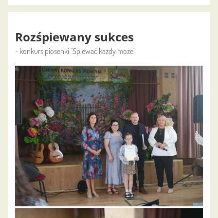
Rozśpiewany sukces
- konkurs piosenki "Śpiewać każdy może"