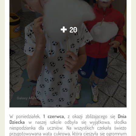
20
W poniedziałek,
1 czerwca,
z okazji zbliżającego się
Dnia
Dziecka
w naszej szkole odbyła się wyjątkowa, słodka
niespodzianka dla uczniów. Na wszystkich czekała świeżo
przygotowywana wata cukrowa, która cieszyła się ogromnym