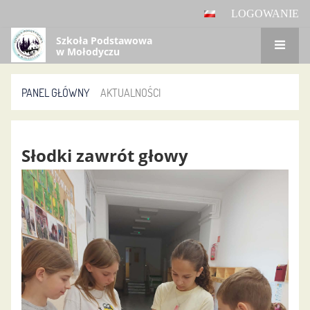
LOGOWANIE
Szkoła Podstawowa
w Mołodyczu
PANEL GŁÓWNY
AKTUALNOŚCI
Aktualności
Słodki zawrót głowy