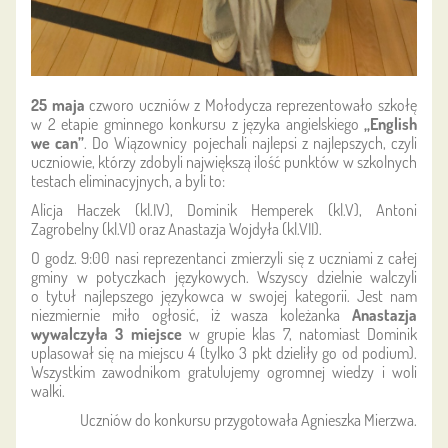
25 maja
czworo uczniów z Mołodycza reprezentowało szkołę
w 2 etapie gminnego konkursu z języka angielskiego
„English
we can”
. Do Wiązownicy pojechali najlepsi z najlepszych, czyli
uczniowie, którzy zdobyli największą ilość punktów w szkolnych
testach eliminacyjnych, a byli to:
Alicja Haczek (kl.IV), Dominik Hemperek (kl.V), Antoni
Zagrobelny (kl.VI) oraz Anastazja Wojdyła (kl.VII).
O godz. 9:00 nasi reprezentanci zmierzyli się z uczniami z całej
gminy w potyczkach językowych. Wszyscy dzielnie walczyli
o tytuł najlepszego językowca w swojej kategorii. Jest nam
niezmiernie miło ogłosić, iż wasza koleżanka
Anastazja
wywalczyła 3 miejsce
w grupie klas 7, natomiast Dominik
uplasował się na miejscu 4 (tylko 3 pkt dzieliły go od podium).
Wszystkim zawodnikom gratulujemy ogromnej wiedzy i woli
walki.
Uczniów do konkursu przygotowała Agnieszka Mierzwa.