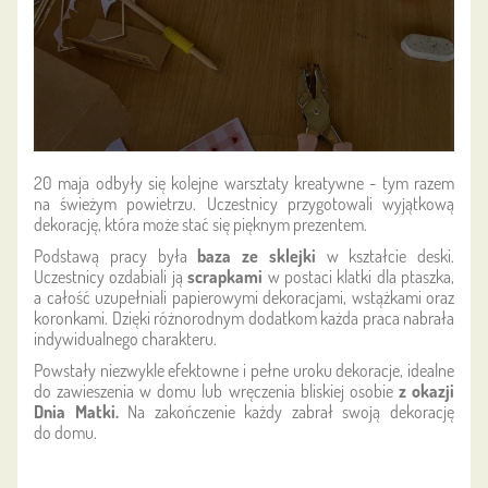
20 maja odbyły się kolejne warsztaty kreatywne - tym razem
na świeżym powietrzu. Uczestnicy przygotowali wyjątkową
dekorację, która może stać się pięknym prezentem.
Podstawą pracy była
baza ze sklejki
w kształcie deski.
Uczestnicy ozdabiali ją
scrapkami
w postaci klatki dla ptaszka,
a całość uzupełniali papierowymi dekoracjami, wstążkami oraz
koronkami. Dzięki różnorodnym dodatkom każda praca nabrała
indywidualnego charakteru.
Powstały niezwykle efektowne i pełne uroku dekoracje, idealne
do zawieszenia w domu lub wręczenia bliskiej osobie
z okazji
Dnia Matki.
Na zakończenie każdy zabrał swoją dekorację
do domu.