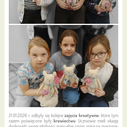
21.01.2026 r. odbyły się kolejne
zajęcia kreatywne
, które tym
razem poświęcone były
krawiectwu
. Uczniowie mieli okazję
doskonalić swoje zdolności manualne, szyjąc misia na maszynie.