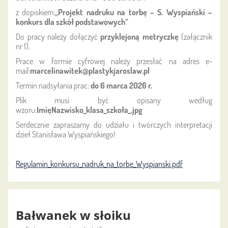
z dopiskiem:
„Projekt nadruku na torbę – S. Wyspiański –
konkurs dla szkół podstawowych”
Do pracy należy dołączyć
przyklejoną metryczkę
(załącznik
nr 1).
Prace w formie cyfrowej należy przesłać na adres e-
mail:
marcelinawitek@plastykjaroslaw.pl
Termin nadsyłania prac:
do 6 marca 2026 r.
Plik musi być opisany według
wzoru:
ImięNazwisko_klasa_szkoła_.jpg
Serdecznie zapraszamy do udziału i twórczych interpretacji
dzieł Stanisława Wyspiańskiego!
Regulamin_konkursu_nadruk_na_torbe_Wyspianski.pdf
Bałwanek w słoiku