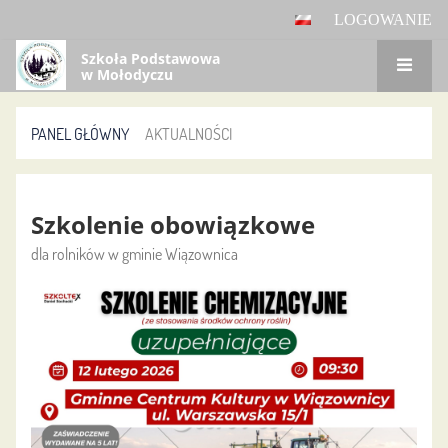
LOGOWANIE
Szkoła Podstawowa
w Mołodyczu
PANEL GŁÓWNY
AKTUALNOŚCI
Aktualności
Szkolenie obowiązkowe
dla rolników w gminie Wiązownica