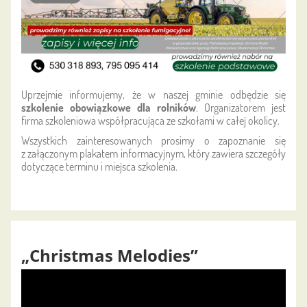
Uprzejmie informujemy, że w naszej gminie odbędzie się
szkolenie obowiązkowe dla rolników
. Organizatorem jest
firma szkoleniowa współpracująca ze szkołami w całej okolicy.
Wszystkich zainteresowanych prosimy o zapoznanie się
z załączonym plakatem informacyjnym, który zawiera szczegóły
dotyczące terminu i miejsca szkolenia.
„Christmas Melodies”