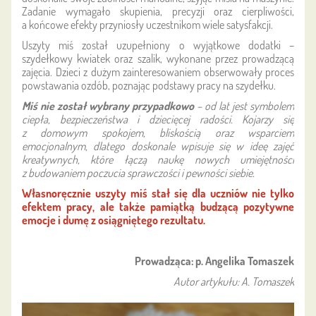
Zadanie wymagało skupienia, precyzji oraz cierpliwości,
a końcowe efekty przyniosły uczestnikom wiele satysfakcji.
Uszyty miś został uzupełniony o wyjątkowe dodatki –
szydełkowy kwiatek oraz szalik, wykonane przez prowadzącą
zajęcia. Dzieci z dużym zainteresowaniem obserwowały proces
powstawania ozdób, poznając podstawy pracy na szydełku.
Miś nie został wybrany przypadkowo
– od lat jest symbolem
ciepła, bezpieczeństwa i dziecięcej radości. Kojarzy się
z domowym spokojem, bliskością oraz wsparciem
emocjonalnym, dlatego doskonale wpisuje się w ideę zajęć
kreatywnych, które łączą naukę nowych umiejętności
z budowaniem poczucia sprawczości i pewności siebie.
Własnoręcznie uszyty miś stał się dla uczniów nie tylko
efektem pracy, ale także pamiątką budzącą pozytywne
emocje i dumę z osiągniętego rezultatu.
Prowadząca: p. Angelika Tomaszek
Autor artykułu: A. Tomaszek