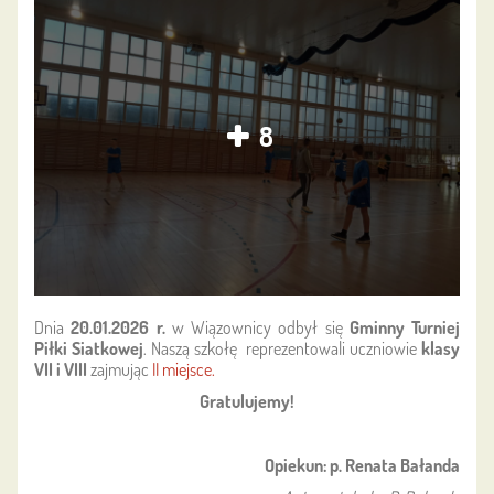
8
Dnia
20.01.2026 r.
w Wiązownicy odbył się
Gminny Turniej
Piłki Siatkowej
. Naszą szkołę reprezentowali uczniowie
klasy
VII i VIII
zajmując
II miejsce.
Gratulujemy!
Opiekun: p. Renata Bałanda