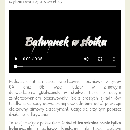
czyli zimowa magia w świetlicy
Podczas ostatnich zajęć świetlicowych uczniowie z grupy
0A oraz 0B wzięli udział w zimowym
doświadczeniu
„Bałwanek w słoiku”
. Dzieci z dużym
zainteresowaniem obserwowały, jak z prostych składników
(białka jajka, sody oczyszczonej oraz odrobiny octu) powstaje
efektowny, zimowy eksperyment, ucząc się przy tym poprzez
działanie i odkrywanie.
To kolejne zajęcia pokazujące, że
świetlica szkolna to nie tylko
kolorowanki i zabawy klockami
, ale także ciekawe