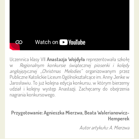
Uczennica klasy VII
Anastazja Wojdyła
reprezentowała szkołę
w
Regionalnym konkursie świątecznej piosenki i kolędy
anglojęzycznej „Christmas Melodies”
organizowanym przez
Publiczne Katolickie Liceum Ogólnokształcące im. Anny Jenke w
Jarosławiu. To już kolejna edycja konkursu, w którym bierzemy
udział i kolejny występ Anastazji. Zachęcamy do obejrzenia
nagrania konkursowego.
Przygotowanie: Agnieszka Mierzwa, Beata Walerianowicz-
Hemperek
Autor artykułu: A. Mierzwa