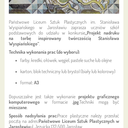
Państwowe Liceum Sztuk Plastycznych im. Stanisława
Wyspiańskiego w Jarosławiu zaprasza uczniów szkół
podstawowych do udziału w konkursie
„Projekt nadruku
na torbę inspirowany twórczością Stanisława
Wyspiańskiego”
.
Technika wykonania prac (do wyboru):
farby, kredki, ołówek, węgiel, pastele suche lub olejne
karton, blok techniczny lub brystol (biały lub kolorowy)
format:
A3
Dopuszczalne jest także wykonanie
projektu graficznego
komputerowego
w formacie
.jpg
.Techniki mogą być
mieszane
.
Sposób nadsyłania prac:
Prace plastyczne należy przesłać
pocztą na adres:
Państwowe Liceum Sztuk Plastycznych w
Jarosławiu
ul. Jezuicka 137-500 Jarosław