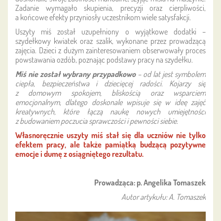
Zadanie wymagało skupienia, precyzji oraz cierpliwości,
a końcowe efekty przyniosły uczestnikom wiele satysfakcji.
Uszyty miś został uzupełniony o wyjątkowe dodatki –
szydełkowy kwiatek oraz szalik, wykonane przez prowadzącą
zajęcia. Dzieci z dużym zainteresowaniem obserwowały proces
powstawania ozdób, poznając podstawy pracy na szydełku.
Miś nie został wybrany przypadkowo
– od lat jest symbolem
ciepła, bezpieczeństwa i dziecięcej radości. Kojarzy się
z domowym spokojem, bliskością oraz wsparciem
emocjonalnym, dlatego doskonale wpisuje się w ideę zajęć
kreatywnych, które łączą naukę nowych umiejętności
z budowaniem poczucia sprawczości i pewności siebie.
Własnoręcznie uszyty miś stał się dla uczniów nie tylko
efektem pracy, ale także pamiątką budzącą pozytywne
emocje i dumę z osiągniętego rezultatu.
Prowadząca: p. Angelika Tomaszek
Autor artykułu: A. Tomaszek