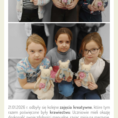
21.01.2026 r. odbyły się kolejne
zajęcia kreatywne
, które tym
razem poświęcone były
krawiectwu
. Uczniowie mieli okazję
doskonalić swoje zdolności manualne, szyjąc misia na maszynie.