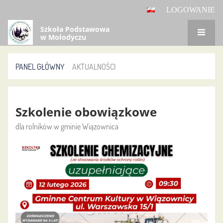
LOGOWANIE
Szkoła Podstawowa
w Mołodyczu
PANEL GŁÓWNY
AKTUALNOŚCI
Aktualności
Szkolenie obowiązkowe
dla rolników w gminie Wiązownica