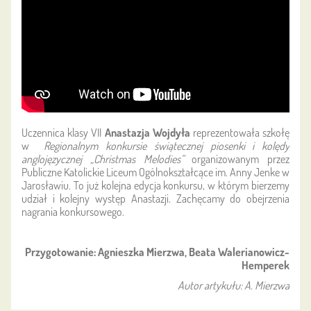
Uczennica klasy VII
Anastazja Wojdyła
reprezentowała szkołę
w
Regionalnym konkursie świątecznej piosenki i kolędy
anglojęzycznej „Christmas Melodies”
organizowanym przez
Publiczne Katolickie Liceum Ogólnokształcące im. Anny Jenke w
Jarosławiu. To już kolejna edycja konkursu, w którym bierzemy
udział i kolejny występ Anastazji. Zachęcamy do obejrzenia
nagrania konkursowego.
Przygotowanie: Agnieszka Mierzwa, Beata Walerianowicz-
Hemperek
Autor artykułu: A. Mierzwa