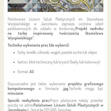
Państwowe Liceum Sztuk Plastycznych im. Stanisława
Wyspiańskiego w Jarosławiu zaprasza uczniów szkół
podstawowych do udziału w konkursie
„Projekt nadruku
na torbę inspirowany twórczością Stanisława
Wyspiańskiego”
.
Technika wykonania prac (do wyboru):
farby, kredki, ołówek, węgiel, pastele suche lub olejne
karton, blok techniczny lub brystol (biały lub kolorowy)
format:
A3
Dopuszczalne jest także wykonanie
projektu graficznego
komputerowego
w formacie
.jpg
.Techniki mogą być
mieszane
.
Sposób nadsyłania prac:
Prace plastyczne należy przesłać
pocztą na adres:
Państwowe Liceum Sztuk Plastycznych w
Jarosławiu
ul. Jezuicka 137-500 Jarosław