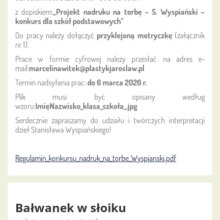
z dopiskiem:
„Projekt nadruku na torbę – S. Wyspiański –
konkurs dla szkół podstawowych”
Do pracy należy dołączyć
przyklejoną metryczkę
(załącznik
nr 1).
Prace w formie cyfrowej należy przesłać na adres e-
mail:
marcelinawitek@plastykjaroslaw.pl
Termin nadsyłania prac:
do 6 marca 2026 r.
Plik musi być opisany według
wzoru:
ImięNazwisko_klasa_szkoła_.jpg
Serdecznie zapraszamy do udziału i twórczych interpretacji
dzieł Stanisława Wyspiańskiego!
Regulamin_konkursu_nadruk_na_torbe_Wyspianski.pdf
Bałwanek w słoiku