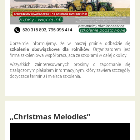
Uprzejmie informujemy, że w naszej gminie odbędzie się
szkolenie obowiązkowe dla rolników
. Organizatorem jest
firma szkoleniowa współpracująca ze szkołami w całej okolicy.
Wszystkich zainteresowanych prosimy o zapoznanie się
z załączonym plakatem informacyjnym, który zawiera szczegóły
dotyczące terminu i miejsca szkolenia.
„Christmas Melodies”