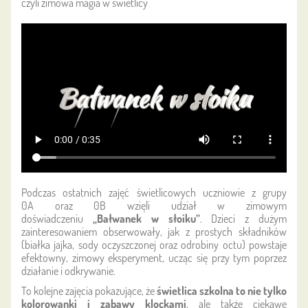
czyli zimowa magia w świetlicy
Podczas ostatnich zajęć świetlicowych uczniowie z grupy
0A oraz 0B wzięli udział w zimowym
doświadczeniu
„Bałwanek w słoiku”
. Dzieci z dużym
zainteresowaniem obserwowały, jak z prostych składników
(białka jajka, sody oczyszczonej oraz odrobiny octu) powstaje
efektowny, zimowy eksperyment, ucząc się przy tym poprzez
działanie i odkrywanie.
To kolejne zajęcia pokazujące, że
świetlica szkolna to nie tylko
kolorowanki i zabawy klockami
, ale także ciekawe