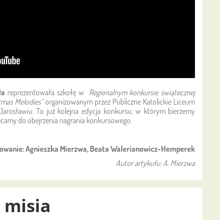
ła
reprezentowała szkołę w
Regionalnym konkursie świątecznej
stmas Melodies”
organizowanym przez Publiczne Katolickie Liceum
arosławiu. To już kolejna edycja konkursu, w którym bierzemy
chęcamy do obejrzenia nagrania konkursowego.
owanie: Agnieszka Mierzwa, Beata Walerianowicz-Hemperek
Autor artykułu: A. Mierzwa
o misia