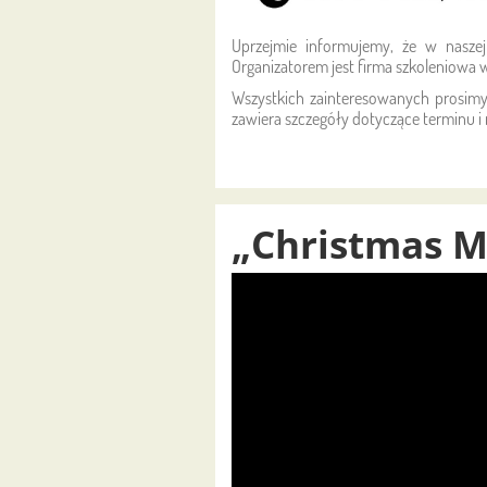
Uprzejmie informujemy, że w nasze
Organizatorem jest firma szkoleniowa w
Wszystkich zainteresowanych prosimy
zawiera szczegóły dotyczące terminu i 
„Christmas M