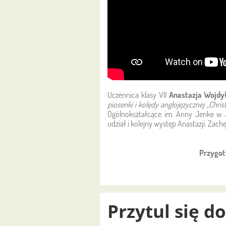
Uczennica klasy VII
Anastazja Wojdy
piosenki i kolędy anglojęzycznej „Chri
Ogólnokształcące im. Anny Jenke w J
udział i kolejny występ Anastazji. Za
Przygot
Przytul się d