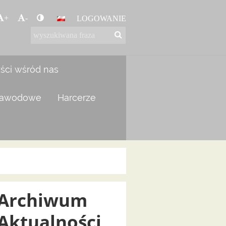
+
-
LOGOWANIE
yści wśród nas
zawodowe
Harcerze
Archiwum
Aktualności