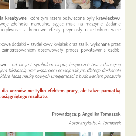
cia kreatywne
, które tym razem poświęcone były
krawiectwu
.
swoje zdolności manualne, szyjąc misia na maszynie. Zadanie
cierpliwości, a końcowe efekty przyniosły uczestnikom wiele
tkowe dodatki – szydełkowy kwiatek oraz szalik, wykonane przez
m zainteresowaniem obserwowały proces powstawania ozdób,
owo
– od lat jest symbolem ciepła, bezpieczeństwa i dziecięcej
jem, bliskością oraz wsparciem emocjonalnym, dlatego doskonale
, które łączą naukę nowych umiejętności z budowaniem poczucia
 dla uczniów nie tylko efektem pracy, ale także pamiątką
osiągniętego rezultatu.
Prowadząca: p. Angelika Tomaszek
Autor artykułu: A. Tomaszek