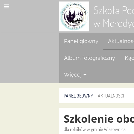
Szkoła P
w Mołody
Panel główny
Aktualnoś
Album fotograficzny
Kąc
Więcej
PANEL GŁÓWNY
AKTUALNOŚCI
Aktualności
Szkolenie o
dla rolników w gminie Wiązownica