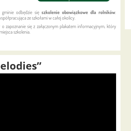
j gminie odbędzie się
szkolenie obowiązkowe dla rolników
.
spółpracująca ze szkołami w całej okolicy.
 o zapoznanie się z załączonym plakatem informacyjnym, który
miejsca szkolenia.
elodies”