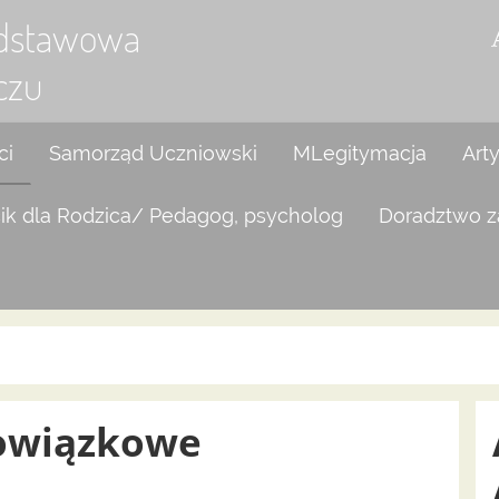
odstawowa
czu
ci
Samorząd Uczniowski
MLegitymacja
Art
ik dla Rodzica/ Pedagog, psycholog
Doradztwo 
bowiązkowe