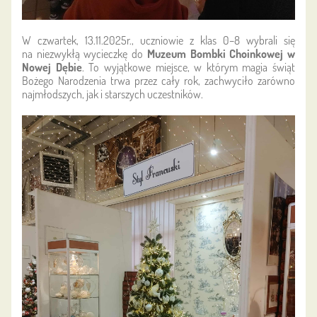
W czwartek, 13.11.2025r., uczniowie z klas 0–8 wybrali się
na niezwykłą wycieczkę do
Muzeum Bombki Choinkowej w
Nowej Dębie
. To wyjątkowe miejsce, w którym magia świąt
Bożego Narodzenia trwa przez cały rok, zachwyciło zarówno
najmłodszych, jak i starszych uczestników.