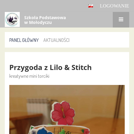
LOGOWANIE
Szkoła Podstawowa
w Mołodyczu
PANEL GŁÓWNY
AKTUALNOŚCI
Aktualności
Przygoda z Lilo & Stitch
kreatywne mini torciki