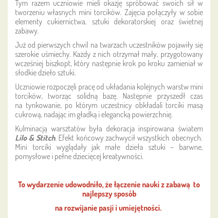
Tym razem uczniowie mieli okazję spróbować swoich sił w
tworzeniu własnych mini torcików. Zajęcia połączyły w sobie
elementy cukiernictwa, sztuki dekoratorskiej oraz świetnej
zabawy.
Już od pierwszych chwil na twarzach uczestników pojawiły się
szerokie uśmiechy. Każdy z nich otrzymał mały, przygotowany
wcześniej biszkopt, który następnie krok po kroku zamieniał w
słodkie dzieło sztuki.
Uczniowie rozpoczęli pracę od układania kolejnych warstw mini
torcików, tworząc solidną bazę. Następnie przyszedł czas
na tynkowanie, po którym uczestnicy obkładali torciki masą
cukrową, nadając im gładką i elegancką powierzchnię.
Kulminacją warsztatów była dekoracja inspirowana światem
Lilo & Stitch
. Efekt końcowy zachwycił wszystkich obecnych.
Mini torciki wyglądały jak małe dzieła sztuki – barwne,
pomysłowe i pełne dziecięcej kreatywności.
To wydarzenie udowodniło, że łączenie nauki z zabawą
to
najlepszy sposób
na rozwijanie pasji i umiejętności.