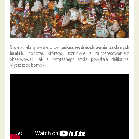
Dużą atrakcją wyjazdu był
pokaz wydmuchiwania szklanych
baniek
, podczas którego uczniowie z zainteresowaniem
obserwowali, jak z rozgrzanego szkła powstają delikatne,
błyszczące bombki.