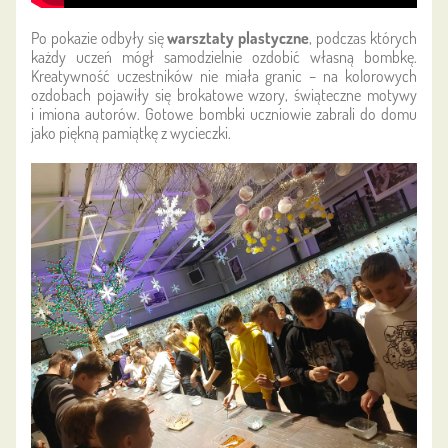
Po pokazie odbyły się
warsztaty plastyczne
, podczas których
każdy uczeń mógł samodzielnie ozdobić własną bombkę.
Kreatywność uczestników nie miała granic – na kolorowych
ozdobach pojawiły się brokatowe wzory, świąteczne motywy
i imiona autorów. Gotowe bombki uczniowie zabrali do domu
jako piękną pamiątkę z wycieczki.