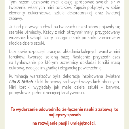
Tym razem uczniowie mieli okazję spróbować swoich sił w
tworzeniu własnych mini torcików. Zajęcia połączyły w sobie
elementy cukiernictwa, sztuki dekoratorskiej oraz świetnej
zabawy.
Już od pierwszych chwil na twarzach uczestników pojawiły się
szerokie uśmiechy. Każdy z nich otrzymał mały, przygotowany
wcześniej biszkopt, który następnie krok po kroku zamieniał w
słodkie dzieło sztuki.
Uczniowie rozpoczęli pracę od układania kolejnych warstw mini
torcików, tworząc solidną bazę. Następnie przyszedł czas
na tynkowanie, po którym uczestnicy obkładali torciki masą
cukrową, nadając im gładką i elegancką powierzchnię.
Kulminacją warsztatów była dekoracja inspirowana światem
Lilo & Stitch
. Efekt końcowy zachwycił wszystkich obecnych.
Mini torciki wyglądały jak małe dzieła sztuki – barwne,
pomysłowe i pełne dziecięcej kreatywności.
To wydarzenie udowodniło, że łączenie nauki z zabawą
to
najlepszy sposób
na rozwijanie pasji i umiejętności.