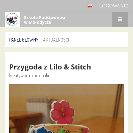
LOGOWANIE
Szkoła Podstawowa
w Mołodyczu
PANEL GŁÓWNY
AKTUALNOŚCI
Aktualności
Przygoda z Lilo & Stitch
kreatywne mini torciki