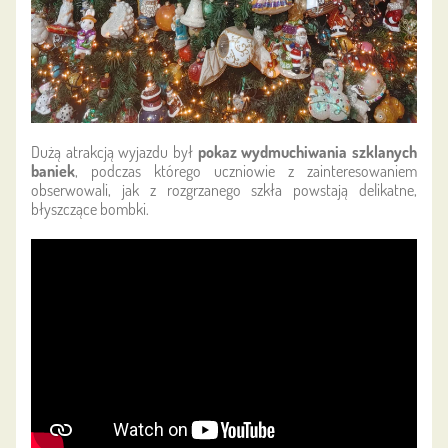
Dużą atrakcją wyjazdu był
pokaz wydmuchiwania szklanych
baniek
, podczas którego uczniowie z zainteresowaniem
obserwowali, jak z rozgrzanego szkła powstają delikatne,
błyszczące bombki.