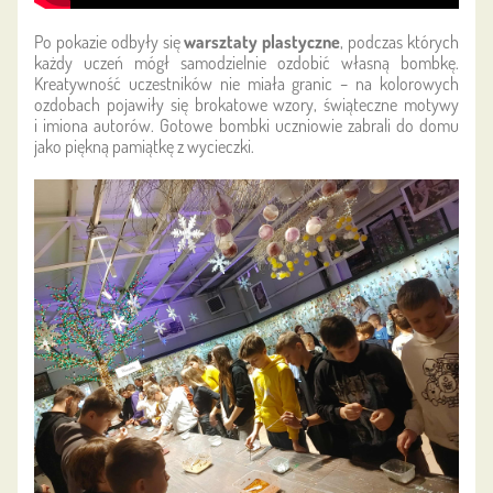
Po pokazie odbyły się
warsztaty plastyczne
, podczas których
każdy uczeń mógł samodzielnie ozdobić własną bombkę.
Kreatywność uczestników nie miała granic – na kolorowych
ozdobach pojawiły się brokatowe wzory, świąteczne motywy
i imiona autorów. Gotowe bombki uczniowie zabrali do domu
jako piękną pamiątkę z wycieczki.