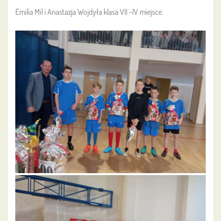
Emilia Mil i Anastazja Wojdyła klasa VII –IV miejsce.