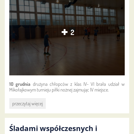
2
10 grudnia
drużyna chłopców z klas IV- VI brała udział w
Mikołajkowym turnieju piłki nożnej zajmując IV miejsce.
Nasza
przeczytaj więcej
reprezentacja
sportowa:
Śladami współczesnych i