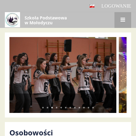
LOGOWANIE
Szkoła Podstawowa
w Mołodyczu
Panel
główny
Osobowości