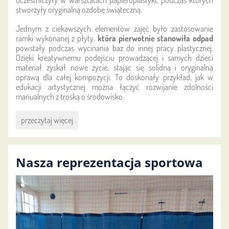
uczestniczyły w warsztatach papieroplastyki, podczas których
stworzyły oryginalną ozdobę świąteczną.
Jednym z ciekawszych elementów zajęć było zastosowanie
ramki wykonanej z płyty,
która pierwotnie stanowiła odpad
powstały podczas wycinania baz do innej pracy plastycznej.
Dzięki kreatywnemu podejściu prowadzącej i samych dzieci
materiał zyskał nowe życie, stając się solidną i oryginalną
oprawą dla całej kompozycji. To doskonały przykład, jak w
edukacji artystycznej można łączyć rozwijanie zdolności
manualnych z troską o środowisko.
Drugie
przeczytaj więcej
życie
ramki:
Nasza reprezentacja sportowa