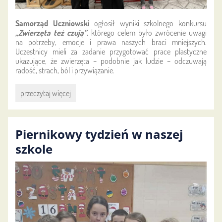
Samorząd Uczniowski
ogłosił wyniki szkolnego konkursu
„Zwierzęta też czują”
, którego celem było zwrócenie uwagi
na potrzeby, emocje i prawa naszych braci mniejszych.
Uczestnicy mieli za zadanie przygotować prace plastyczne
ukazujące, że zwierzęta – podobnie jak ludzie – odczuwają
radość, strach, ból i przywiązanie.
Ogłoszenie
przeczytaj więcej
wyników
konkursu
"Zwierzęta
Piernikowy tydzień w naszej
też
czują":
szkole