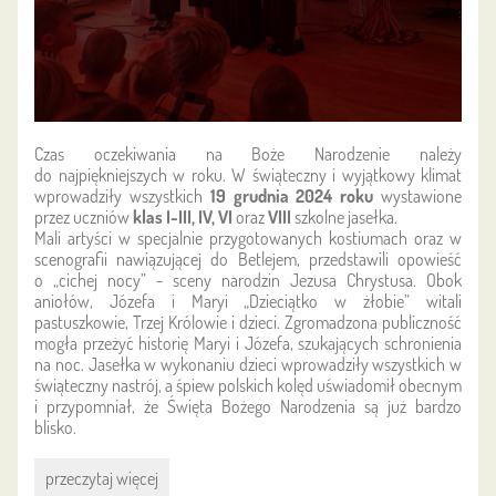
Czas oczekiwania na Boże Narodzenie należy
do najpiękniejszych w roku. W świąteczny i wyjątkowy klimat
wprowadziły wszystkich
19 grudnia 2024 roku
wystawione
przez uczniów
klas I-III, IV, VI
oraz
VIII
szkolne jasełka.
Mali artyści w specjalnie przygotowanych kostiumach oraz w
scenografii nawiązującej do Betlejem, przedstawili opowieść
o „cichej nocy” - sceny narodzin Jezusa Chrystusa. Obok
aniołów, Józefa i Maryi „Dzieciątko w żłobie” witali
pastuszkowie, Trzej Królowie i dzieci. Zgromadzona publiczność
mogła przeżyć historię Maryi i Józefa, szukających schronienia
na noc. Jasełka w wykonaniu dzieci wprowadziły wszystkich w
świąteczny nastrój, a śpiew polskich kolęd uświadomił obecnym
i przypomniał, że Święta Bożego Narodzenia są już bardzo
blisko.
Otwórzmy
przeczytaj więcej