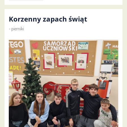
serca
dla
Jezusa…:
Korzenny zapach świąt
- pierniki