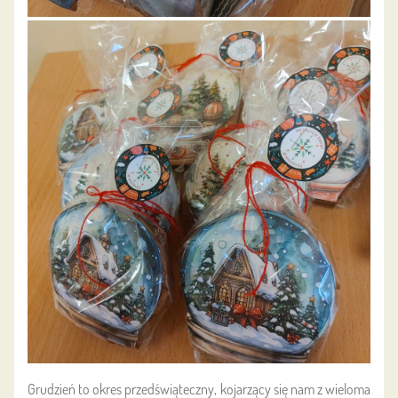
Grudzień to okres przedświąteczny, kojarzący się nam z wieloma