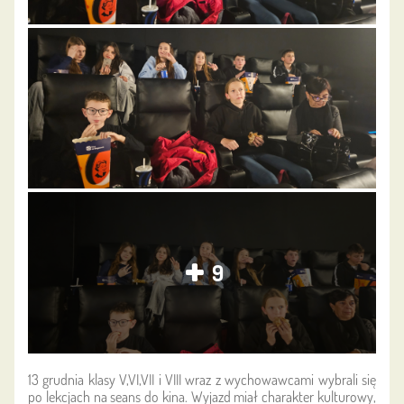
9
13 grudnia klasy V,VI,VII i VIII wraz z wychowawcami wybrali się
po lekcjach na seans do kina. Wyjazd miał charakter kulturowy,