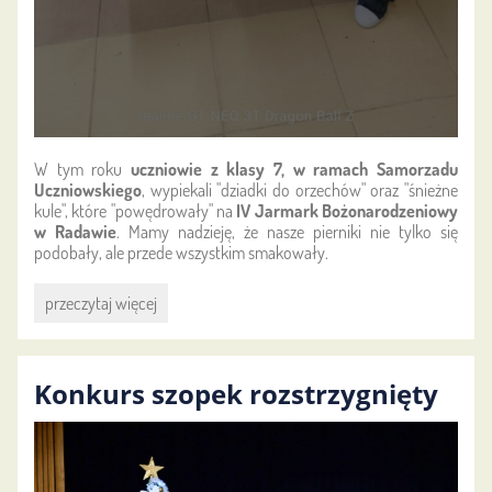
W tym roku
uczniowie z klasy 7, w ramach Samorzadu
Uczniowskiego
, wypiekali "dziadki do orzechów" oraz "śnieżne
kule", które "powędrowały" na
IV Jarmark Bożonarodzeniowy
w Radawie
. Mamy nadzieję, że nasze pierniki nie tylko się
podobały, ale przede wszystkim smakowały.
Korzenny
przeczytaj więcej
zapach
świąt:
Konkurs szopek rozstrzygnięty