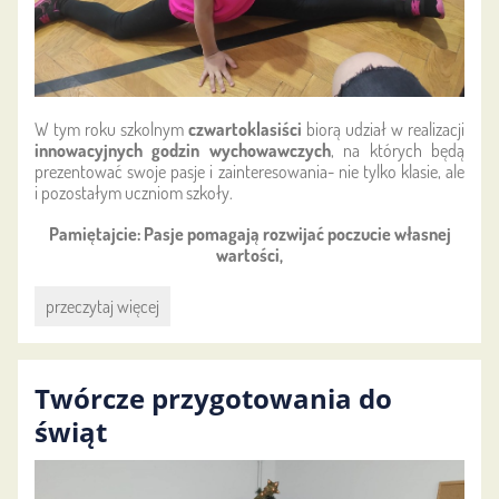
W tym roku szkolnym
czwartoklasiści
biorą udział w realizacji
innowacyjnych godzin wychowawczych
, na których będą
prezentować swoje pasje i zainteresowania- nie tylko klasie, ale
i pozostałym uczniom szkoły.
Pamiętajcie: Pasje pomagają rozwijać poczucie własnej
wartości,
Pasje
przeczytaj więcej
i
pożyteczne
bziki-
Twórcze przygotowania do
cz.
4:
świąt