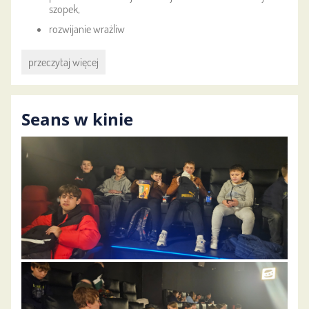
szopek,
rozwijanie wrażliw
Konkurs
przeczytaj więcej
szopek
rozstrzygnięty:
Seans w kinie