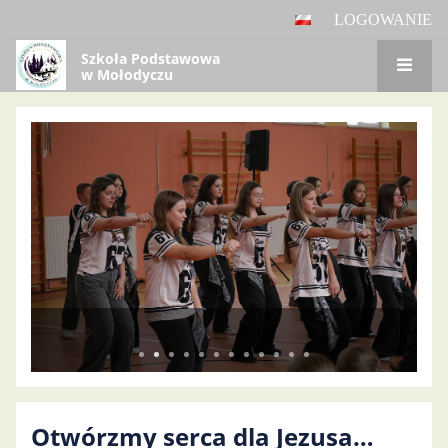
LOGOWANIE
Szkoła Podstawowa
w Mołodyczu
Panel
główny
Otwórzmy serca dla Jezusa…