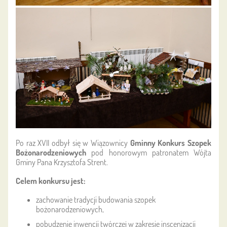
Po raz XVII odbył się w Wiązownicy
Gminny Konkurs Szopek
Bożonarodzeniowych
pod honorowym patronatem Wójta
Gminy Pana Krzysztofa Strent.
Celem konkursu jest:
zachowanie tradycji budowania szopek
bożonarodzeniowych,
pobudzenie inwencji twórczej w zakresie inscenizacji