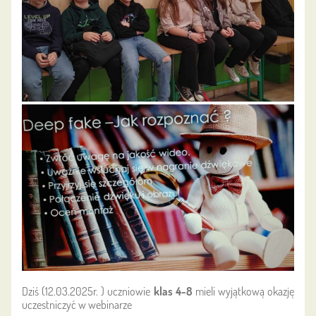
Dziś (12.03.2025r. ) uczniowie
klas 4-8
mieli wyjątkową okazję
uczestniczyć w webinarze