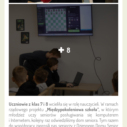
8
Uczniowie z klas 7 i 8
wcieliła się w rolę nauczycieli. W ramach
rządowego projektu
„Międzypokoleniowa szkoła”,
w którym
młodzież uczy seniorów posługiwania się komputerem
i Internetem, kolejny raz odwiedziliśmy dom seniora. Tym razem
do współpracy zaprosili nas seniorzy z Dziennego Domu Senior