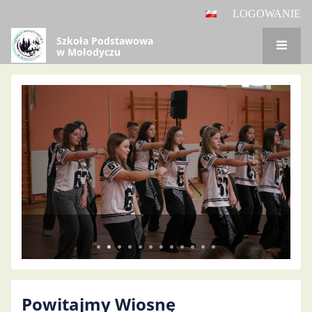
LOGOWANIE
Szkoła Podstawowa
w Mołodyczu
Panel
główny
Powitajmy Wiosnę