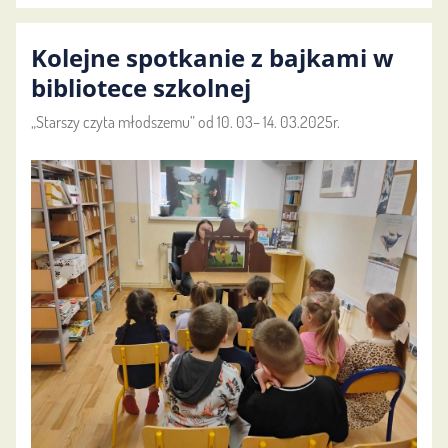
pożyteczne
bziki-
Kolejne spotkanie z bajkami w
cz.
6:
bibliotece szkolnej
„Starszy czyta młodszemu” od 10. 03– 14. 03.2025r.