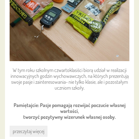
W tym roku szkolnym czwartoklasiści biorą udział w realizacji
innowacyjnych godzin wychowawczych, na których prezentują
swoje pasje i zainteresowania- nie tylko klasie, ale i pozostałym
uczniom szkoły.
Pamiętajcie: Pasje pomagają rozwijać poczucie własnej
wartości,
tworzyć pozytywny wizerunek własnej osoby.
Pasje
przeczytaj więcej
i