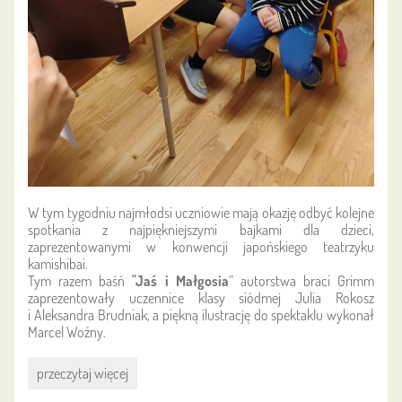
W tym tygodniu najmłodsi uczniowie mają okazję odbyć kolejne
spotkania z najpiękniejszymi bajkami dla dzieci,
zaprezentowanymi w konwencji japońskiego teatrzyku
kamishibai.
Tym razem baśń
"Jaś i Małgosia
” autorstwa braci Grimm
zaprezentowały uczennice klasy siódmej Julia Rokosz
i Aleksandra Brudniak, a piękną ilustrację do spektaklu wykonał
Marcel Woźny.
Kolejne
przeczytaj więcej
spotkanie