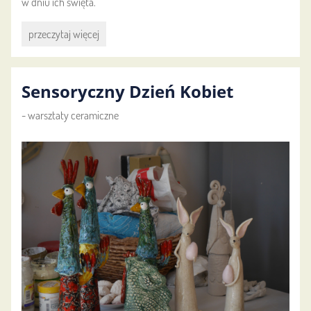
w dniu ich święta.
Gminny
przeczytaj więcej
festiwal:
Sensoryczny Dzień Kobiet
- warsztaty ceramiczne