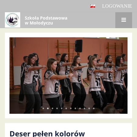
LOGOWANIE
Szkoła Podstawowa
w Mołodyczu
Panel
główny
Deser pełen kolorów