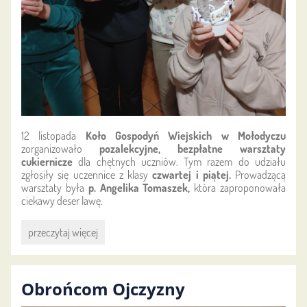
12 listopada
Koło Gospodyń Wiejskich w Mołodyczu
zorganizowało
pozalekcyjne, bezpłatne warsztaty
cukiernicze
dla chętnych uczniów. Tym razem do udziału
zgłosiły się uczennice z klasy
czwartej i piątej.
Prowadzącą
warsztaty była
p. Angelika Tomaszek,
która zaproponowała
ciekawy deser lawę.
Lave
przeczytaj więcej
cake:
Obrońcom Ojczyzny