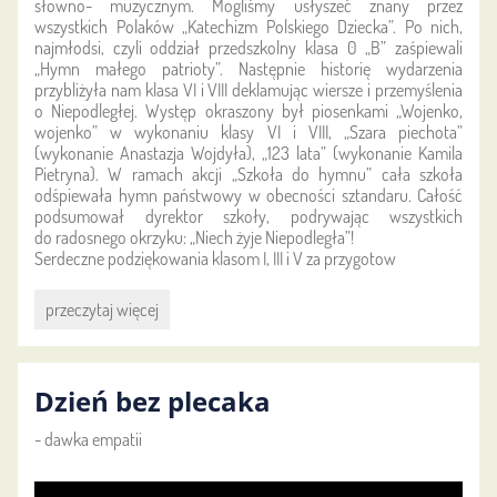
słowno- muzycznym. Mogliśmy usłyszeć znany przez
wszystkich Polaków „Katechizm Polskiego Dziecka”. Po nich,
najmłodsi, czyli oddział przedszkolny klasa 0 „B” zaśpiewali
„Hymn małego patrioty”. Następnie historię wydarzenia
przybliżyła nam klasa VI i VIII deklamując wiersze i przemyślenia
o Niepodległej. Występ okraszony był piosenkami „Wojenko,
wojenko” w wykonaniu klasy VI i VIII, „Szara piechota”
(wykonanie Anastazja Wojdyła), „123 lata” (wykonanie Kamila
Pietryna). W ramach akcji „Szkoła do hymnu” cała szkoła
odśpiewała hymn państwowy w obecności sztandaru. Całość
podsumował dyrektor szkoły, podrywając wszystkich
do radosnego okrzyku: „Niech żyje Niepodległa”!
Serdeczne podziękowania klasom I, III i V za przygotow
Akademia
przeczytaj więcej
z
okazji
Święta
Dzień bez plecaka
Niepodległości:
- dawka empatii