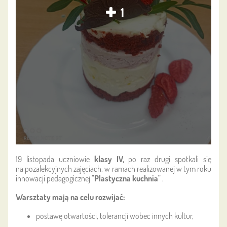
1
19 listopada uczniowie
klasy IV,
po raz drugi spotkali się
na pozalekcyjnych zajęciach, w ramach realizowanej w tym roku
innowacji pedagogicznej
"Plastyczna kuchnia"
.
Warsztaty
mają na celu rozwijać:
postawę otwartości, tolerancji wobec innych kultur,