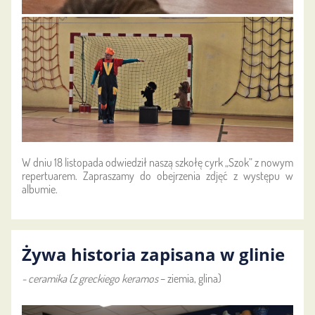
W dniu 18 listopada odwiedził naszą szkołę cyrk „Szok” z nowym
repertuarem. Zapraszamy do obejrzenia zdjęć z występu w
albumie.
Żywa historia zapisana w glinie
- ceramika (z greckiego
keramos
– ziemia, glina)