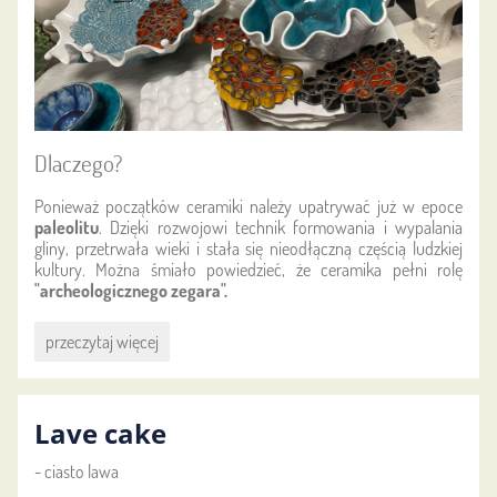
Dlaczego?
Ponieważ początków ceramiki należy upatrywać już w epoce
paleolitu
. Dzięki rozwojowi technik formowania i wypalania
gliny, przetrwała wieki i stała się nieodłączną częścią ludzkiej
kultury. Można śmiało powiedzieć, że ceramika pełni rolę
"archeologicznego zegara".
Żywa
przeczytaj więcej
historia
zapisana
w
Lave cake
glinie:
- ciasto lawa