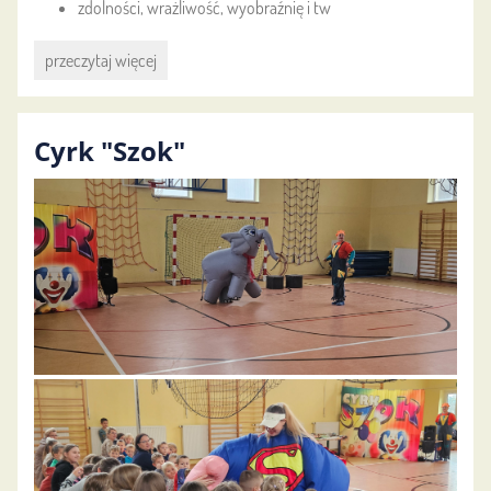
zdolności, wrażliwość, wyobraźnię i tw
Deser
przeczytaj więcej
pełen
kolorów:
Cyrk "Szok"