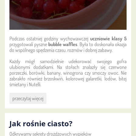
Podczas ostatniej godziny wychowawczej
uczniowie klasy 5
przygotowali pyszne
bubble waffles
. Była to doskonała okazja
do wspólnego spędzenia czasu, rozmów i dobrej zabawy.
Każdy mógł samodzielnie udekorować swojego gofra
ulubionymi dodatkami. Na stołach znalazły się czerwone
porzeczki, borówki, banany, winogrona czy smoczy owoc. Nie
zabrakło również brzoskwiń, kolorowej galaretki, lodów, bitej
śmietany i Nutelli.
Owocowe
przeczytaj więcej
bubble
waffles
:
Jak rośnie ciasto?
Odkrywamy sekrety drożdżowych wypieków