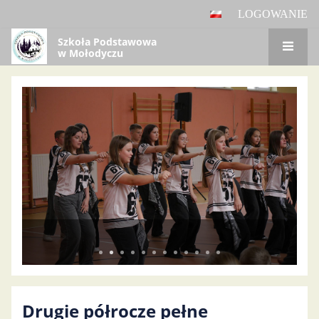
LOGOWANIE
Szkoła Podstawowa
w Mołodyczu
Panel
główny
Drugie półrocze pełne