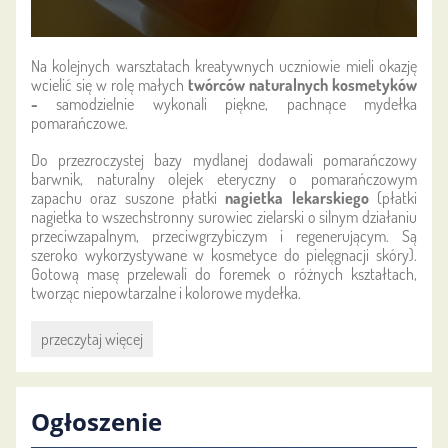
Na kolejnych warsztatach kreatywnych uczniowie mieli okazję
wcielić się w rolę małych
twórców naturalnych kosmetyków
-
samodzielnie wykonali piękne, pachnące mydełka
pomarańczowe.
Do przezroczystej bazy mydlanej dodawali pomarańczowy
barwnik, naturalny olejek eteryczny o pomarańczowym
zapachu oraz suszone płatki
nagietka lekarskiego
(p
łatki
nagietka to wszechstronny surowiec zielarski o
silnym działaniu
przeciwzapalnym, przeciwgrzybiczym i regenerującym
. Są
szeroko wykorzystywane w kosmetyce do pielęgnacji skóry)
.
Gotową masę przelewali do foremek o różnych kształtach,
tworząc niepowtarzalne i kolorowe mydełka.
Mydlane
przeczytaj więcej
wspomnienia
na
zakończenie
Ogłoszenie
wspólnej
przygody