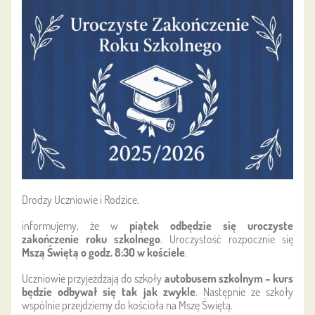
❤️:
Drodzy Uczniowie i Rodzice,
informujemy, że w
piątek odbędzie się uroczyste
zakończenie roku szkolnego
. Uroczystość rozpocznie się
Mszą Świętą o godz. 8:30 w kościele
.
Uczniowie przyjeżdżają do szkoły
autobusem szkolnym – kurs
będzie odbywał się tak jak zwykle
. Następnie ze szkoły
wspólnie przejdziemy do kościoła na Mszę Świętą.