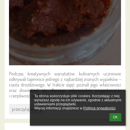
Podczas kreatywnych warsztatów kulinarnych uczniowie
odkrywali tajemnice jednego z najbardziej znanych wypieków –
ciasta drożdżowego. W trakcie zajęć poznali jego właściwości
oraz dowiedzieli się, dlaczego odpowiednie przygotowanie
i cierpliwość są kluczem do udanego wypieku.
Ta strona wykorzystuje pliki cookies. Korzystając z niej 
wyrażasz zgodę na ich używanie, zgodnie z aktualnymi 
ustawieniami przeglądarki.

Jak
Więcej informacji znajdziesz w 
Polityce prywatności
.
przeczytaj więcej
rośnie
OK
ciasto?
: