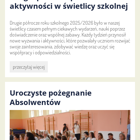
aktywności w świetlicy szkolnej
Drugie półrocze roku szkolnego 2025/2026 było w naszej
świetlicy czasem pełnym ciekawych wydarzeń, nauki poprzez
doświadczenie oraz wspólnej zabawy. Każdy tydzień przynosił
nowe wyzwania i aktywności, które pozwalały uczniom rozwijać
swoje zainteresowania, zdobywać wiedzę oraz uczyć się
współpracy i odpowiedzialności.
Drugie
przeczytaj więcej
półrocze
pełne
aktywności
Uroczyste pożegnanie
w
świetlicy
Absolwentów
szkolnej: