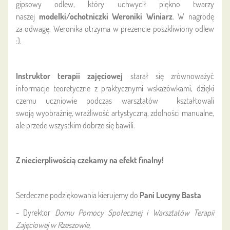
gipsowy odlew, który uchwycił piękno twarzy
naszej
modelki/ochotniczki Weroniki Winiarz
. W nagrodę
za odwagę, Weronika otrzyma w prezencie poszkliwiony odlew
:).
Instruktor terapii zajęciowej
starał się zrównoważyć
informacje teoretyczne z praktycznymi wskazówkami, dzięki
czemu uczniowie podczas warsztatów kształtowali
swoją wyobraźnię, wrażliwość artystyczną, zdolności manualne,
ale przede wszystkim dobrze się bawili.
Z niecierpliwością czekamy na efekt finalny!
Serdeczne podziękowania kierujemy do
Pani Lucyny Basta
- Dyrektor
Domu Pomocy Społecznej i Warsztatów Terapii
Zajęciowej w Rzeszowie,