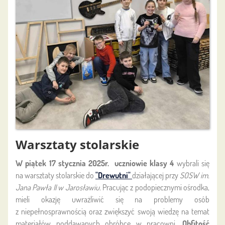
Warsztaty stolarskie
W piątek 17 stycznia 2025r. uczniowie klasy 4
wybrali się
na warsztaty stolarskie do
"Drewutni"
działającej przy
SOSW im.
Jana Pawła II w Jarosławiu.
Pracując z podopiecznymi ośrodka,
mieli okazję uwrażliwić się na problemy osób
z niepełnosprawnością oraz zwiększyć swoją wiedzę na temat
materiałów poddawanych obróbce w pracowni.
Obfitość