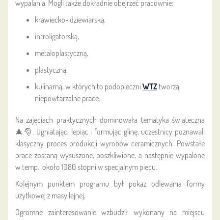
wypalania. Mogli także dokładnie obejrzeć pracownie:
krawiecko- dziewiarską,
introligatorską,
metaloplastyczną,
plastyczną,
kulinarną, w których to podopieczni
WTZ
tworzą
niepowtarzalne prace.
Na zajęciach praktycznych dominowała tematyka świąteczna
🎄🎅. Ugniatając, lepiąc i formując glinę, uczestnicy poznawali
klasyczny proces produkcji wyrobów ceramicznych. Powstałe
prace zostaną wysuszone, poszkliwione, a następnie wypalone
w temp. około 1080 stopni w specjalnym piecu.
Kolejnym punktem programu był pokaz odlewania formy
użytkowej z masy lejnej.
Ogromne zainteresowanie wzbudził wykonany na miejscu