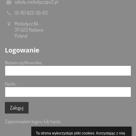
szkola_molodycz@o2.pl
(0-16) 622-30-03
Mołodycz 84
37-523 Radawa
Poland
Logowanie
Nazwa użytkownika:
Hasło:
Zapomniałem loginu lub hasła
Ta strona wykorzystuje pliki cookies. Korzystając z niej 