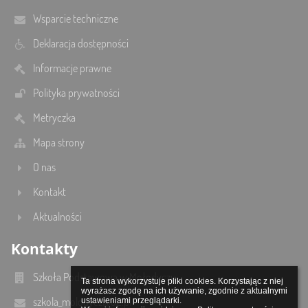
Wsparcie techniczne
Deklaracja dostępności
Informacje prawne
Polityka prywatności
Metryczka
Mapa strony
O nas
Kontakt
Aktualności
Kontakty
Szkoła Podstawowa w Mołodyczu
Ta strona wykorzystuje pliki cookies. Korzystając z niej 
wyrażasz zgodę na ich używanie, zgodnie z aktualnymi 
szkola_molodycz@o2.pl
ustawieniami przeglądarki.
