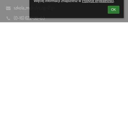
Więcej informacji znajdziesz w 
Polityce prywatności
.
szkola_molodycz@o2.pl
OK
(0-16) 622-30-03
Mołodycz 84
37-523 Radawa
Poland
Logowanie
Nazwa użytkownika:
Hasło:
Zapomniałem loginu lub hasła