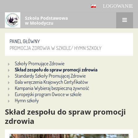
LOGOWANIE
Szkoła Podstawowa
w Mołodyczu
PANEL GŁÓWNY
PROMOCJA ZDROWIA W SZKOLE/ HYMN SZKOŁY
Promocja
Szkoły Promujące Zdrowie
Skład zespołu do spraw promocji zdrowia
zdrowia
Standardy Szkoły Promującej Zdrowie
Gala wręczenia Krajowych Certyfikatów
w
Kampania Wybieraj bezpieczną żywność
szkole/
Europejski program Owoce w szkole
Hymn szkoły
Hymn
Skład zespołu do spraw promocji
szkoły
zdrowia